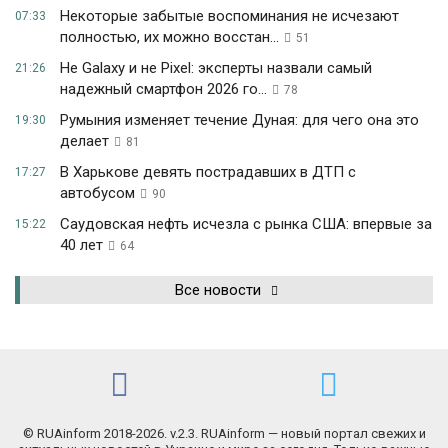
Некоторые забытые воспоминания не исчезают
07:33
полностью, их можно восстан...
51
Не Galaxy и не Pixel: эксперты назвали самый
21:26
надежный смартфон 2026 го...
78
Румыния изменяет течение Дуная: для чего она это
19:30
делает
81
В Харькове девять пострадавших в ДТП с
17:27
автобусом
90
Саудовская нефть исчезла с рынка США: впервые за
15:22
40 лет
64
Все новости
© RUAinform 2018-2026. v.2.3. RUAinform — новый портал свежих и