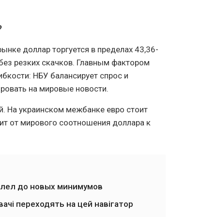
?
ынке доллар торгуется в пределах 43,36-
 без резких скачков. Главным фактором
бкости: НБУ балансирует спрос и
ировать на мировые новости.
й. На украинском межбанке евро стоит
исит от мирового соотношения доллара к
елел до новых минимумов
вачі переходять на цей навігатор