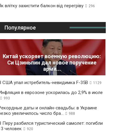
Як влітку захистити балкон від перегріву
296
Популярное
Китай ускоряет военную революцию:
Си Цзиньпин дал новое поручение
арми...
В США упал истребитель-невидимка F-35B
1129
Инфляция в еврозоне ускорилась до 2,9% в июле
993
Рекордные даты и онлайн-свадьбы: в Украине
резко увеличилось число бра...
988
В Перу разбился туристический самолет: погибли
13 человек
920