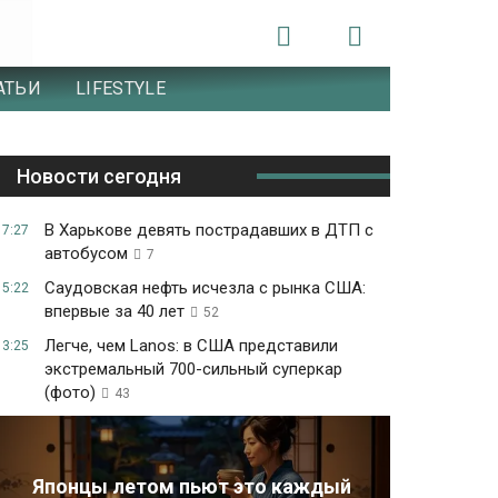
АТЬИ
LIFESTYLE
Новости сегодня
В Харькове девять пострадавших в ДТП с
17:27
автобусом
7
Саудовская нефть исчезла с рынка США:
15:22
впервые за 40 лет
52
Легче, чем Lanos: в США представили
13:25
экстремальный 700-сильный суперкар
(фото)
43
Японцы летом пьют это каждый