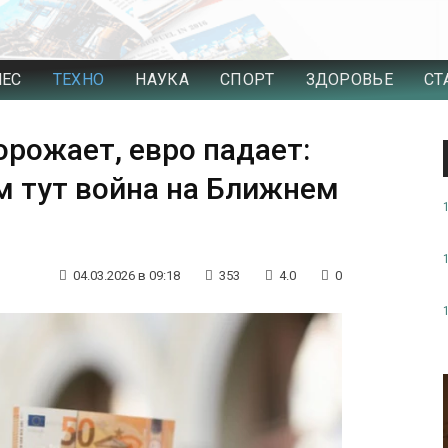
НЕС
ТЕХНО
НАУКА
СПОРТ
ЗДОРОВЬЕ
СТ
рожает, евро падает:
ем тут война на Ближнем
04.03.2026 в 09:18
353
4.0
0