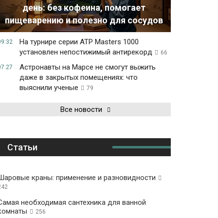
день: без кофеина, помогает
пищеварению и полезно для сосудов
На турнире серии ATP Masters 1000
09:32
установлен непостижимый антирекорд
66
Астронавты на Марсе не смогут выжить
07:27
даже в закрытых помещениях: что
выяснили ученые
79
Все новости
Статьи
Шаровые краны: применение и разновидности
242
Самая необходимая сантехника для ванной
комнаты
256