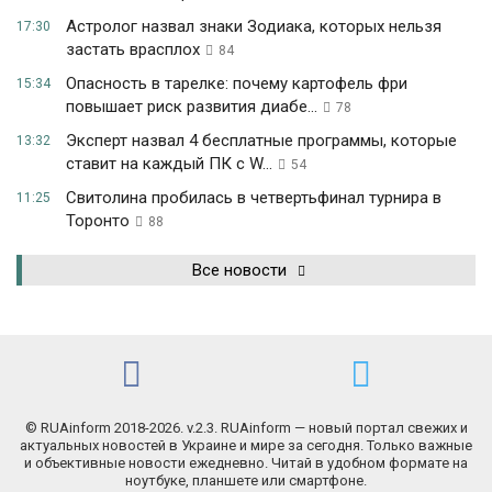
Астролог назвал знаки Зодиака, которых нельзя
17:30
застать врасплох
84
Опасность в тарелке: почему картофель фри
15:34
повышает риск развития диабе...
78
Эксперт назвал 4 бесплатные программы, которые
13:32
ставит на каждый ПК с W...
54
Свитолина пробилась в четвертьфинал турнира в
11:25
Торонто
88
Все новости
© RUAinform 2018-2026. v.2.3. RUAinform — новый портал свежих и
актуальных новостей в Украине и мире за сегодня. Только важные
и объективные новости ежедневно. Читай в удобном формате на
ноутбуке, планшете или смартфоне.