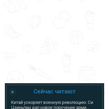
Сейчас читают
Китай ускоряет военную революцию: Си
Цзиньпин дал новое поручение арми...