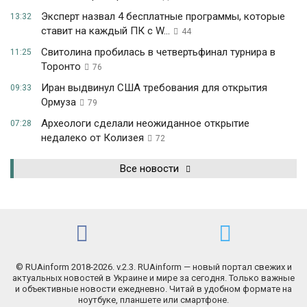
Эксперт назвал 4 бесплатные программы, которые
13:32
ставит на каждый ПК с W...
44
Свитолина пробилась в четвертьфинал турнира в
11:25
Торонто
76
Иран выдвинул США требования для открытия
09:33
Ормуза
79
Археологи сделали неожиданное открытие
07:28
недалеко от Колизея
72
Все новости
© RUAinform 2018-2026. v.2.3. RUAinform — новый портал свежих и
актуальных новостей в Украине и мире за сегодня. Только важные
и объективные новости ежедневно. Читай в удобном формате на
ноутбуке, планшете или смартфоне.