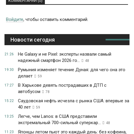
КОММЕНТАРИИ (0)
Войдите
, чтобы оставить комментарий.
Новости сегодня
Не Galaxy и не Pixel: эксперты назвали самый
21:26
надежный смартфон 2026 го...
48
Румыния изменяет течение Дуная: для чего она это
19:30
делает
59
В Харькове девять пострадавших в ДТП с
17:27
автобусом
78
Саудовская нефть исчезла с рынка США: впервые за
15:22
40 лет
59
Легче, чем Lanos: в США представили
13:25
экстремальный 700-сильный суперкар...
48
Японцы летом пьют это каждый день: без кофеина,
11:23