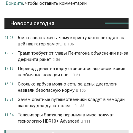
Войдите
, чтобы оставить комментарий.
Новости сегодня
6 млн завантажень: чому користувачі переходять на
21:23
цей навігатор заміст...
136
Трамп требует от главы Пентагона объяснений из-за
19:32
дефицита ракет
86
Перевод денег на карту становится вызовом: какие
17:19
необычные новации вво...
61
Сколько арбуза можно есть за день: диетологи
15:31
назвали безопасную норму
105
Зачем опытные путешественники кладут в чемодан
13:31
шапочку для душа: полез...
133
Телевизоры Samsung первыми в мире получат
11:34
технологию HDR10+ Advanced
111