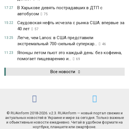
В Харькове девять пострадавших в ДТП с
17:27
автобусом
75
Саудовская нефть исчезла с рынка США: впервые за
15:22
40 лет
57
Легче, чем Lanos: в США представили
13:25
экстремальный 700-сильный суперкар...
46
Японцы летом пьют это каждый день: без кофеина,
11:23
помогает пищеварению и...
69
Все новости
© RUAinform 2018-2026. v.2.3. RUAinform — новый портал свежих и
актуальных новостей в Украине и мире за сегодня. Только важные
и объективные новости ежедневно. Читай в удобном формате на
ноутбуке, планшете или смартфоне.