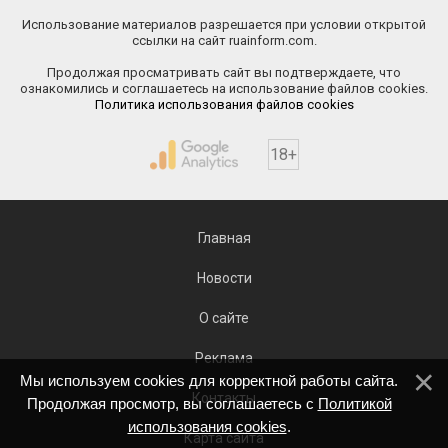
Использование материалов разрешается при условии открытой
ссылки на сайт ruainform.com.
Продолжая просматривать сайт вы подтверждаете, что
ознакомились и соглашаетесь на использование файлов cookies.
Политика использования файлов cookies
18+
Главная
Новости
О сайте
Реклама
Мы используем cookies для корректной работы сайта.
Контакты
Продолжая просмотр, вы соглашаетесь с
Политикой
использования cookies
.
Карта сайта