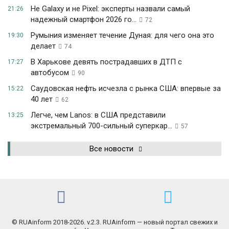
Не Galaxy и не Pixel: эксперты назвали самый
21:26
надежный смартфон 2026 го...
72
Румыния изменяет течение Дуная: для чего она это
19:30
делает
74
В Харькове девять пострадавших в ДТП с
17:27
автобусом
90
Саудовская нефть исчезла с рынка США: впервые за
15:22
40 лет
62
Легче, чем Lanos: в США представили
13:25
экстремальный 700-сильный суперкар...
57
Все новости
© RUAinform 2018-2026. v.2.3. RUAinform — новый портал свежих и