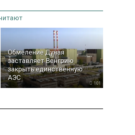
 читают
Обмеление Дуная
заставляет Венгрию
закрыть единственную
АЭС
101