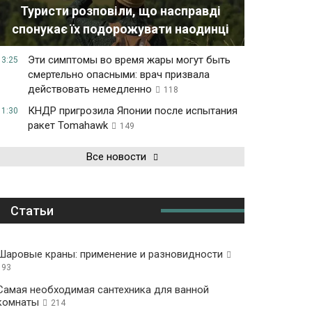
Туристи розповіли, що насправді
спонукає їх подорожувати наодинці
Эти симптомы во время жары могут быть
13:25
смертельно опасными: врач призвала
действовать немедленно
118
КНДР пригрозила Японии после испытания
11:30
ракет Tomahawk
149
Все новости
Статьи
Шаровые краны: применение и разновидности
193
Самая необходимая сантехника для ванной
комнаты
214