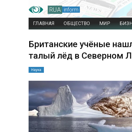
RUA
inform
ГЛАВНАЯ
ОБЩЕСТВО
МИР
БИЗ
Британские учёные наш
талый лёд в Северном 
Наука