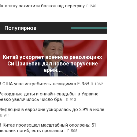
Як влітку захистити балкон від перегріву
240
Популярное
Китай ускоряет военную революцию:
Си Цзиньпин дал новое поручение
арми...
В США упал истребитель-невидимка F-35B
1062
Рекордные даты и онлайн-свадьбы: в Украине
резко увеличилось число бра...
913
Инфляция в еврозоне ускорилась до 2,9% в июле
911
В Китае произошел масштабный оползень: 51
человек погиб, есть пропавши...
508