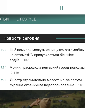
АТЬИ
LIFESTYLE
Новости сегодня
Ці 5 помилок можуть «знищити» автомобіль
21:30
на автоматі: їх припускається більшість
водіїв
107
Молния расколола немецкий город пополам
19:34
120
Днестр стремительно мелеет: из-за засухи
17:33
Украина ограничила водопользование
105