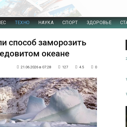
НЕС
ТЕХНО
НАУКА
СПОРТ
ЗДОРОВЬЕ
СТ
ли способ заморозить
Ледовитом океане
21.06.2026 в 07:28
127
4.5
0