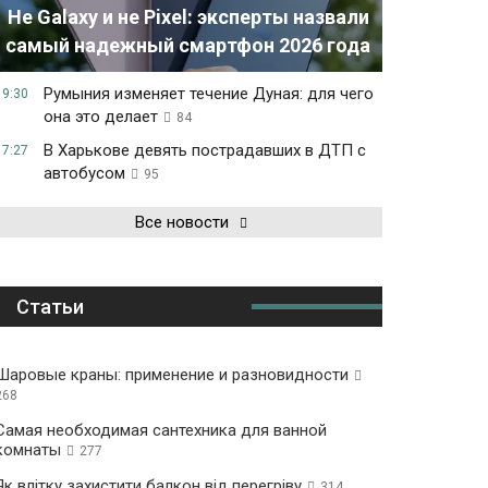
Не Galaxy и не Pixel: эксперты назвали
самый надежный смартфон 2026 года
Румыния изменяет течение Дуная: для чего
19:30
она это делает
84
В Харькове девять пострадавших в ДТП с
17:27
автобусом
95
Все новости
Статьи
Шаровые краны: применение и разновидности
268
Самая необходимая сантехника для ванной
комнаты
277
Як влітку захистити балкон від перегріву
314