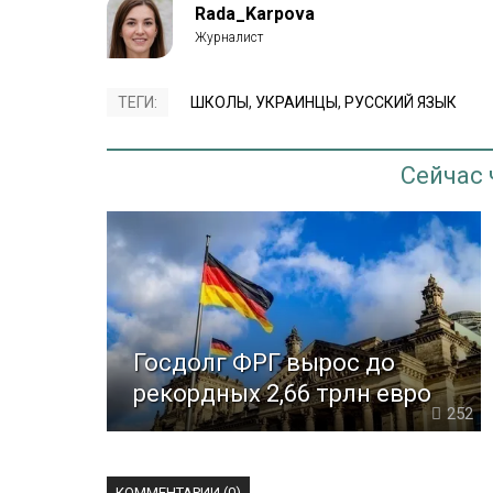
Rada_Karpova
ТЕГИ:
ШКОЛЫ
,
УКРАИНЦЫ
,
РУССКИЙ ЯЗЫК
Сейчас
Госдолг ФРГ вырос до
рекордных 2,66 трлн евро
252
КОММЕНТАРИИ (0)