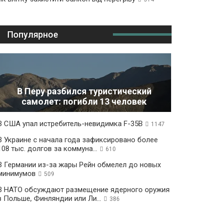
Популярное
В Перу разбился туристический
самолет: погибли 13 человек
В США упал истребитель-невидимка F-35B
1147
В Украине с начала года зафиксировано более
108 тыс. долгов за коммуна...
610
В Германии из-за жары Рейн обмелел до новых
минимумов
509
В НАТО обсуждают размещение ядерного оружия
в Польше, Финляндии или Ли...
386