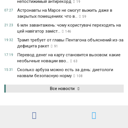
непостижимый антирекорд
19
Астронавты на Марсе не смогут выжить даже в
07:27
закрытых помещениях: что в...
59
6 млн завантажень: чому користувачі переходять на
21:23
цей навігатор заміст...
146
Трамп требует от главы Пентагона объяснений из-за
19:32
дефицита ракет
91
Перевод денег на карту становится вызовом: какие
17:19
необычные новации вво...
63
Сколько арбуза можно есть за день: диетологи
15:31
назвали безопасную норму
108
Все новости