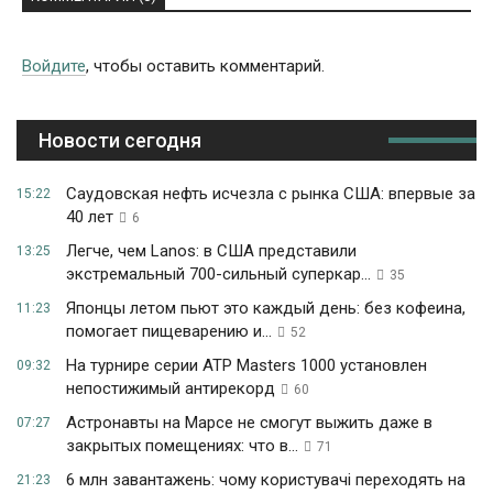
Войдите
, чтобы оставить комментарий.
Новости сегодня
Саудовская нефть исчезла с рынка США: впервые за
15:22
40 лет
6
Легче, чем Lanos: в США представили
13:25
экстремальный 700-сильный суперкар...
35
Японцы летом пьют это каждый день: без кофеина,
11:23
помогает пищеварению и...
52
На турнире серии ATP Masters 1000 установлен
09:32
непостижимый антирекорд
60
Астронавты на Марсе не смогут выжить даже в
07:27
закрытых помещениях: что в...
71
6 млн завантажень: чому користувачі переходять на
21:23