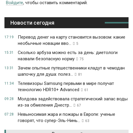
Войдите
, чтобы оставить комментарий.
Новости сегодня
Перевод денег на карту становится вызовом: какие
17:19
необычные новации вво...
5
Сколько арбуза можно есть за день: диетологи
15:31
назвали безопасную норму
75
Зачем опытные путешественники кладут в чемодан
13:31
шапочку для душа: полез...
81
Телевизоры Samsung первыми в мире получат
11:34
технологию HDR10+ Advanced
61
Молдова задействовала стратегический запас воды
09:28
из-за обмеления Днестр...
67
Невыносимая жара и пожары в Европе: ученые
07:28
говорят, что супер-Эль-Нинь...
63