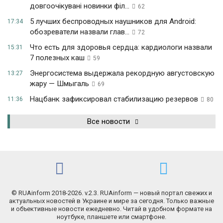
довгоочікувані новинки філ...
62
5 лучших беспроводных наушников для Android:
17:34
обозреватели назвали глав...
72
Что есть для здоровья сердца: кардиологи назвали
15:31
7 полезных каш
59
Энергосистема выдержала рекордную августовскую
13:27
жару — Шмыгаль
69
Нацбанк зафиксировал стабилизацию резервов
11:36
80
Все новости
© RUAinform 2018-2026. v.2.3. RUAinform — новый портал свежих и
актуальных новостей в Украине и мире за сегодня. Только важные
и объективные новости ежедневно. Читай в удобном формате на
ноутбуке, планшете или смартфоне.