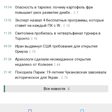
Опасность в тарелке: почему картофель фри
15:34
повышает риск развития диабе...
7
Эксперт назвал 4 бесплатные программы, которые
13:32
ставит на каждый ПК с W...
15
Свитолина пробилась в четвертьфинал турнира в
11:25
Торонто
75
Иран выдвинул США требования для открытия
09:33
Ормуза
73
Археологи сделали неожиданное открытие
07:28
недалеко от Колизея
69
Покорила Париж: 19-летняя Чукановская завоевала
21:42
историческое для Украи...
72
Все новости