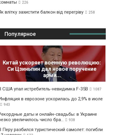
комнаты
226
Як влітку захистити балкон від перегріву
258
Популярное
Китай ускоряет военную революцию:
Си Цзиньпин дал новое поручение
арми...
В США упал истребитель-невидимка F-35B
1087
Инфляция в еврозоне ускорилась до 2,9% в июле
943
Рекордные даты и онлайн-свадьбы: в Украине
резко увеличилось число бра...
938
В Перу разбился туристический самолет: погибли