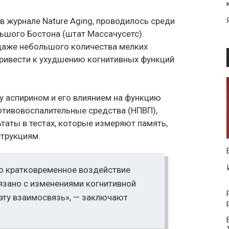
 журнале Nature Aging, проводилось среди
ьшого Бостона (штат Массачусетс).
даже небольшого количества мелких
привести к ухудшению когнитивных функций
у аспирином и его влиянием на функцию
ротивовоспалительные средства (НПВП),
таты в тестах, которые измеряют память,
струкциям.
о кратковременное воздействие
язано с изменениями когнитивной
 эту взаимосвязь», — заключают