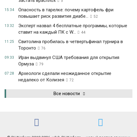
застать врасплох
5
Опасность в тарелке: почему картофель фри
15:34
повышает риск развития диабе...
52
Эксперт назвал 4 бесплатные программы, которые
13:32
ставит на каждый ПК с W...
44
Свитолина пробилась в четвертьфинал турнира в
11:25
Торонто
76
Иран выдвинул США требования для открытия
09:33
Ормуза
79
Археологи сделали неожиданное открытие
07:28
недалеко от Колизея
72
Все новости