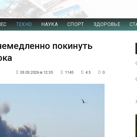
НЕС
ТЕХНО
НАУКА
СПОРТ
ЗДОРОВЬЕ
СТ
немедленно покинуть
ока
03.03.2026 в 12:35
1145
4.5
0