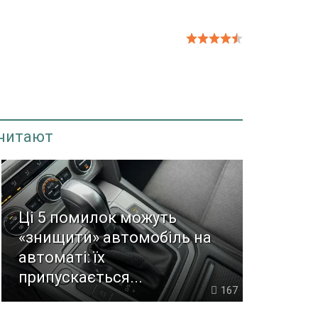
 читают
Ці 5 помилок можуть
«знищити» автомобіль на
автоматі: їх
припускається...
167