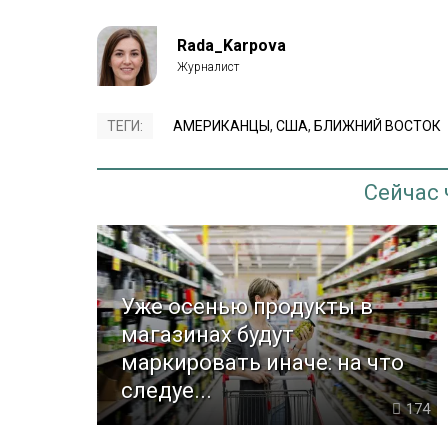
Rada_Karpova
ТЕГИ:
АМЕРИКАНЦЫ
,
США
,
БЛИЖНИЙ ВОСТОК
Сейчас
Уже осенью продукты в
магазинах будут
маркировать иначе: на что
следуе...
174