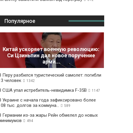
Популярное
Китай ускоряет военную революцию:
Си Цзиньпин дал новое поручение
арми...
В Перу разбился туристический самолет: погибли
13 человек
1342
В США упал истребитель-невидимка F-35B
1147
В Украине с начала года зафиксировано более
108 тыс. долгов за коммуна...
589
В Германии из-за жары Рейн обмелел до новых
минимумов
494