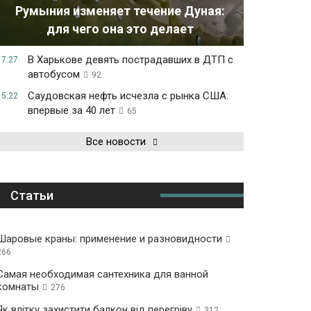
Румыния изменяет течение Дуная:
для чего она это делает
В Харькове девять пострадавших в ДТП с
17:27
автобусом
92
Саудовская нефть исчезла с рынка США:
15:22
впервые за 40 лет
65
Все новости
Статьи
Шаровые краны: применение и разновидности
266
Самая необходимая сантехника для ванной
комнаты
276
Як влітку захистити балкон від перегріву
312