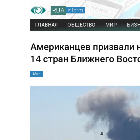
RUA
inform
ГЛАВНАЯ
ОБЩЕСТВО
МИР
БИЗ
Американцев призвали 
14 стран Ближнего Вост
Мир