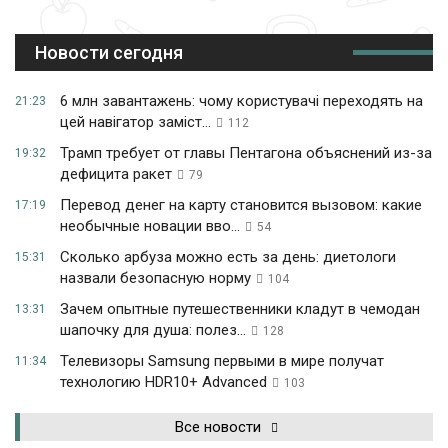
Новости сегодня
6 млн завантажень: чому користувачі переходять на
21:23
цей навігатор заміст...
112
Трамп требует от главы Пентагона объяснений из-за
19:32
дефицита ракет
79
Перевод денег на карту становится вызовом: какие
17:19
необычные новации вво...
54
Сколько арбуза можно есть за день: диетологи
15:31
назвали безопасную норму
104
Зачем опытные путешественники кладут в чемодан
13:31
шапочку для душа: полез...
128
Телевизоры Samsung первыми в мире получат
11:34
технологию HDR10+ Advanced
103
Все новости