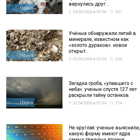
вернулись друг...
Наука
24.04.2026 в 07:00
201
Учёные обнаружили литий в
минерале, известном как
«золото дураков»: новое
открыт...
Наука
23.04.2026 в 07:24
254
Загадка гроба, «упавшего с
неба»: ученые спустя 127 лет
раскрыли тайну останков
Наука
22.04.2026 в 07:34
214
Не круглая: ученые выяснили,
какую форму имеют ядра
самых тяжелых атомов