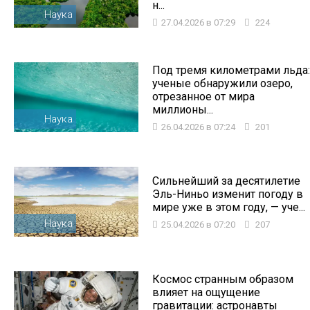
н...
Наука
27.04.2026 в 07:29
224
Под тремя километрами льда:
ученые обнаружили озеро,
отрезанное от мира
миллионы...
Наука
26.04.2026 в 07:24
201
Сильнейший за десятилетие
Эль-Ниньо изменит погоду в
мире уже в этом году, — уче...
Наука
25.04.2026 в 07:20
207
Космос странным образом
влияет на ощущение
гравитации: астронавты