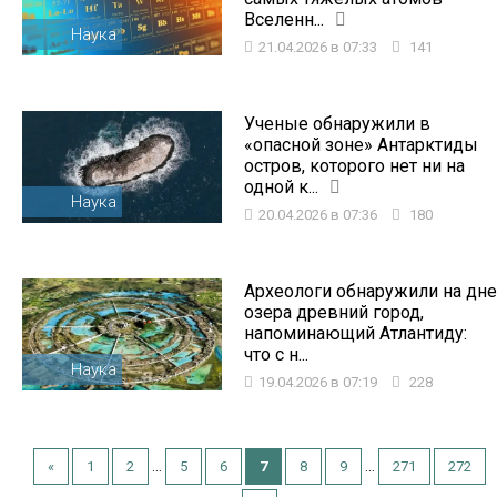
Вселенн...
Наука
21.04.2026 в 07:33
141
Ученые обнаружили в
«опасной зоне» Антарктиды
остров, которого нет ни на
одной к...
Наука
20.04.2026 в 07:36
180
Археологи обнаружили на дне
озера древний город,
напоминающий Атлантиду:
что с н...
Наука
19.04.2026 в 07:19
228
...
...
«
1
2
5
6
7
8
9
271
272