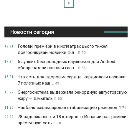
»
Новости сегодня
Головні прем'єри в кінотеатрах цього тижня:
19:21
довгоочікувані новинки філ...
50
5 лучших беспроводных наушников для Android:
17:34
обозреватели назвали глав...
55
Что есть для здоровья сердца: кардиологи назвали
15:31
7 полезных каш
49
Энергосистема выдержала рекордную августовскую
13:27
жару — Шмыгаль
60
Нацбанк зафиксировал стабилизацию резервов
11:36
74
78 задержанных и 18 катеров: в Испании разгромили
09:29
преступную сеть
78