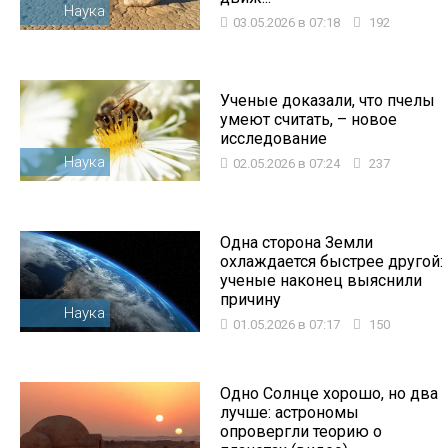
Наука
03.05.2026 в 07:18
192
Ученые доказали, что пчелы
умеют считать, – новое
исследование
Наука
02.05.2026 в 07:24
237
Одна сторона Земли
охлаждается быстрее другой:
ученые наконец выяснили
причину
Наука
01.05.2026 в 07:17
150
Одно Солнце хорошо, но два
лучше: астрономы
опровергли теорию о