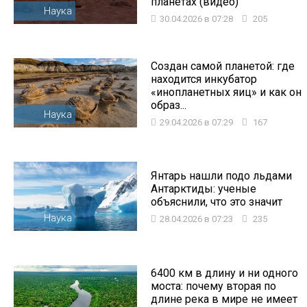
планетах (видео)
Наука
30.04.2026 в 07:28
205
Создан самой планетой: где
находится инкубатор
«инопланетных яиц» и как он
образ...
Наука
29.04.2026 в 07:29
167
Янтарь нашли подо льдами
Антарктиды: ученые
объяснили, что это значит
Наука
28.04.2026 в 07:23
235
6400 км в длину и ни одного
моста: почему вторая по
длине река в мире не имеет