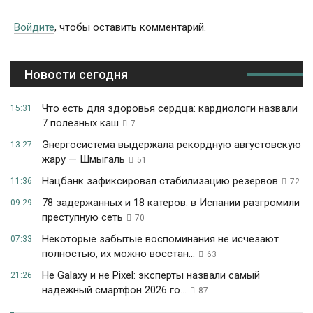
Войдите
, чтобы оставить комментарий.
Новости сегодня
Что есть для здоровья сердца: кардиологи назвали
15:31
7 полезных каш
7
Энергосистема выдержала рекордную августовскую
13:27
жару — Шмыгаль
51
Нацбанк зафиксировал стабилизацию резервов
11:36
72
78 задержанных и 18 катеров: в Испании разгромили
09:29
преступную сеть
70
Некоторые забытые воспоминания не исчезают
07:33
полностью, их можно восстан...
63
Не Galaxy и не Pixel: эксперты назвали самый
21:26
надежный смартфон 2026 го...
87