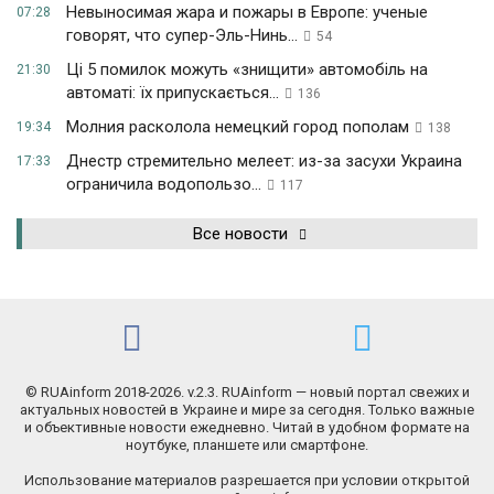
Невыносимая жара и пожары в Европе: ученые
07:28
говорят, что супер-Эль-Нинь...
54
Ці 5 помилок можуть «знищити» автомобіль на
21:30
автоматі: їх припускається...
136
Молния расколола немецкий город пополам
19:34
138
Днестр стремительно мелеет: из-за засухи Украина
17:33
ограничила водопользо...
117
Все новости
© RUAinform 2018-2026. v.2.3. RUAinform — новый портал свежих и
актуальных новостей в Украине и мире за сегодня. Только важные
и объективные новости ежедневно. Читай в удобном формате на
ноутбуке, планшете или смартфоне.
Использование материалов разрешается при условии открытой