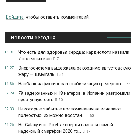
Войдите
, чтобы оставить комментарий.
Новости сегодня
Что есть для здоровья сердца: кардиологи назвали
15:31
7 полезных каш
7
Энергосистема выдержала рекордную августовскую
13:27
жару — Шмыгаль
51
Нацбанк зафиксировал стабилизацию резервов
11:36
72
78 задержанных и 18 катеров: в Испании разгромили
09:29
преступную сеть
70
Некоторые забытые воспоминания не исчезают
07:33
полностью, их можно восстан...
63
Не Galaxy и не Pixel: эксперты назвали самый
21:26
надежный смартфон 2026 го...
87