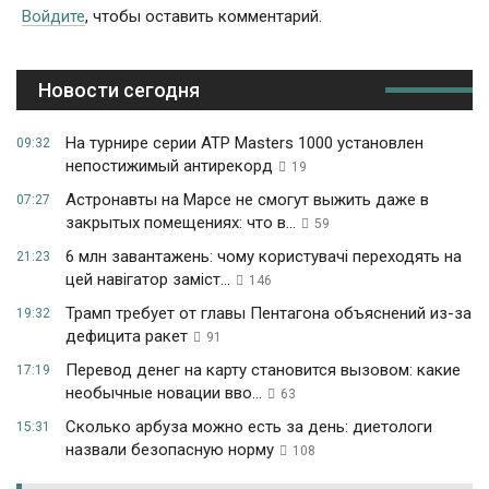
Войдите
, чтобы оставить комментарий.
Новости сегодня
На турнире серии ATP Masters 1000 установлен
09:32
непостижимый антирекорд
19
Астронавты на Марсе не смогут выжить даже в
07:27
закрытых помещениях: что в...
59
6 млн завантажень: чому користувачі переходять на
21:23
цей навігатор заміст...
146
Трамп требует от главы Пентагона объяснений из-за
19:32
дефицита ракет
91
Перевод денег на карту становится вызовом: какие
17:19
необычные новации вво...
63
Сколько арбуза можно есть за день: диетологи
15:31
назвали безопасную норму
108