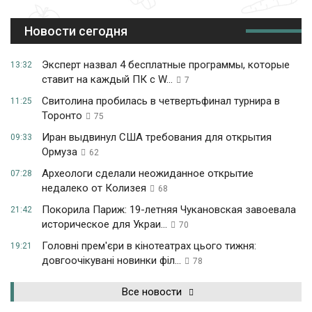
Новости сегодня
Эксперт назвал 4 бесплатные программы, которые
13:32
ставит на каждый ПК с W...
7
Свитолина пробилась в четвертьфинал турнира в
11:25
Торонто
75
Иран выдвинул США требования для открытия
09:33
Ормуза
62
Археологи сделали неожиданное открытие
07:28
недалеко от Колизея
68
Покорила Париж: 19-летняя Чукановская завоевала
21:42
историческое для Украи...
70
Головні прем'єри в кінотеатрах цього тижня:
19:21
довгоочікувані новинки філ...
78
Все новости