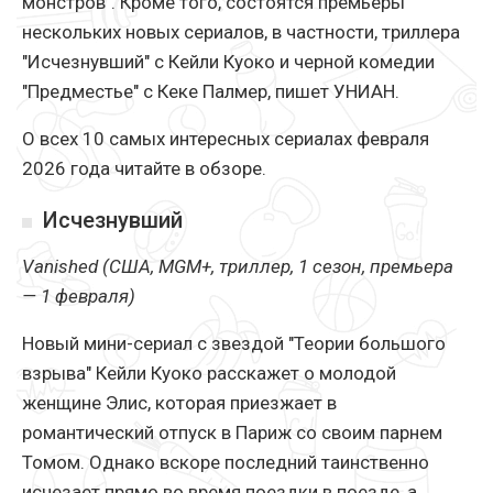
монстров". Кроме того, состоятся премьеры
нескольких новых сериалов, в частности, триллера
"Исчезнувший" с Кейли Куоко и черной комедии
"Предместье" с Кеке Палмер, пишет УНИАН.
О всех 10 самых интересных сериалах февраля
2026 года читайте в обзоре.
Исчезнувший
Vanished (США, MGM+, триллер, 1 сезон, премьера
— 1 февраля)
Новый мини-сериал с звездой "Теории большого
взрыва" Кейли Куоко расскажет о молодой
женщине Элис, которая приезжает в
романтический отпуск в Париж со своим парнем
Томом. Однако вскоре последний таинственно
исчезает прямо во время поездки в поезде, а