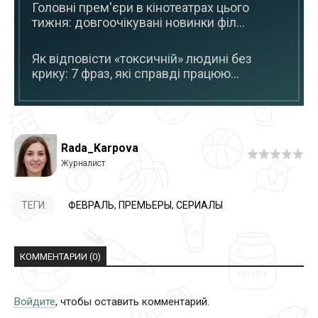
Головні прем'єри в кінотеатрах цього
тижня: довгоочікувані новинки філ...
Як відповісти «токсичній» людині без
крику: 7 фраз, які справді працюю...
Rada_Karpova
ТЕГИ:
ФЕВРАЛЬ
,
ПРЕМЬЕРЫ
,
СЕРИАЛЫ
КОММЕНТАРИИ (0)
Войдите
, чтобы оставить комментарий.