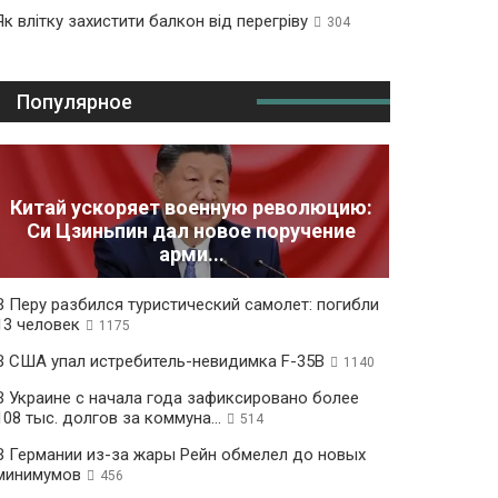
Як влітку захистити балкон від перегріву
304
Популярное
Китай ускоряет военную революцию:
Си Цзиньпин дал новое поручение
арми...
В Перу разбился туристический самолет: погибли
13 человек
1175
В США упал истребитель-невидимка F-35B
1140
В Украине с начала года зафиксировано более
108 тыс. долгов за коммуна...
514
В Германии из-за жары Рейн обмелел до новых
минимумов
456