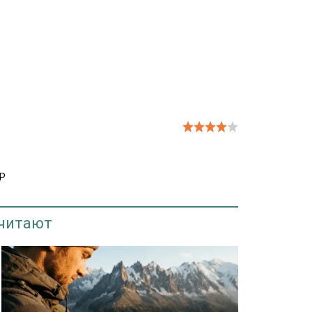
Р
 читают