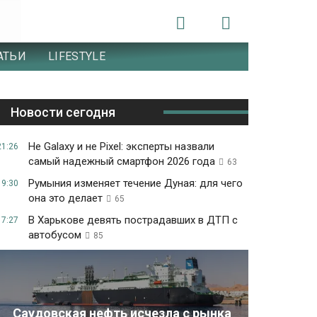
АТЬИ
LIFESTYLE
Новости сегодня
Не Galaxy и не Pixel: эксперты назвали
21:26
самый надежный смартфон 2026 года
63
Румыния изменяет течение Дуная: для чего
19:30
она это делает
65
В Харькове девять пострадавших в ДТП с
17:27
автобусом
85
Саудовская нефть исчезла с рынка