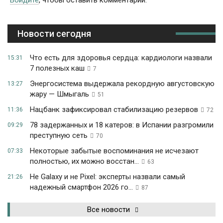
Войдите
, чтобы оставить комментарий.
Новости сегодня
Что есть для здоровья сердца: кардиологи назвали
15:31
7 полезных каш
7
Энергосистема выдержала рекордную августовскую
13:27
жару — Шмыгаль
51
Нацбанк зафиксировал стабилизацию резервов
11:36
72
78 задержанных и 18 катеров: в Испании разгромили
09:29
преступную сеть
70
Некоторые забытые воспоминания не исчезают
07:33
полностью, их можно восстан...
63
Не Galaxy и не Pixel: эксперты назвали самый
21:26
надежный смартфон 2026 го...
87
Все новости