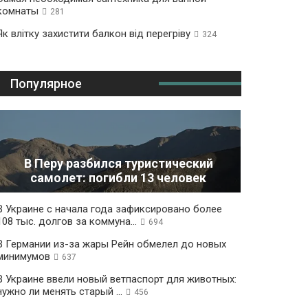
комнаты
281
Як влітку захистити балкон від перегріву
324
Популярное
В Перу разбился туристический
самолет: погибли 13 человек
В Украине с начала года зафиксировано более
108 тыс. долгов за коммуна...
694
В Германии из-за жары Рейн обмелел до новых
минимумов
637
В Украине ввели новый ветпаспорт для животных:
нужно ли менять старый ...
456