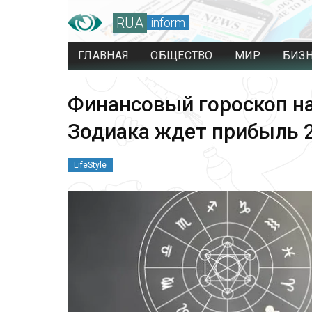
RUA
inform
ГЛАВНАЯ
ОБЩЕСТВО
МИР
БИЗ
Финансовый гороскоп на
Зодиака ждет прибыль 
LifeStyle