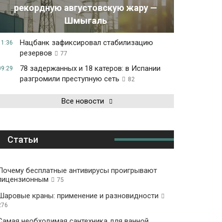
рекордную августовскую жару —
Шмыгаль
Нацбанк зафиксировал стабилизацию
11:36
резервов
77
78 задержанных и 18 катеров: в Испании
09:29
разгромили преступную сеть
82
Все новости
Статьи
Почему бесплатные антивирусы проигрывают
лицензионным
75
Шаровые краны: применение и разновидности
276
Самая необходимая сантехника для ванной