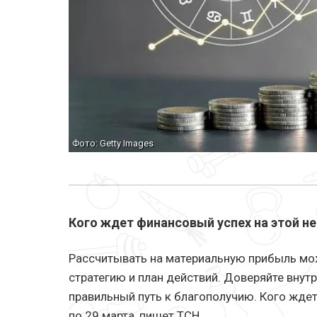
Фото: Getty Images
Кого ждет финансовый успех на этой нед
Рассчитывать на материальную прибыль мож
стратегию и план действий. Доверяйте вну
правильный путь к благополучию. Кого ждет
по 29 марта, пишет ТСН.