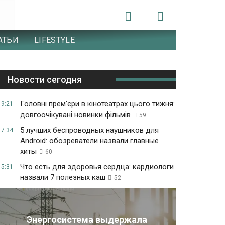
АТЬИ
LIFESTYLE
Новости сегодня
Головні прем'єри в кінотеатрах цього тижня:
19:21
довгоочікувані новинки фільмів
59
5 лучших беспроводных наушников для
17:34
Android: обозреватели назвали главные
хиты
60
Что есть для здоровья сердца: кардиологи
15:31
назвали 7 полезных каш
52
Энергосистема выдержала