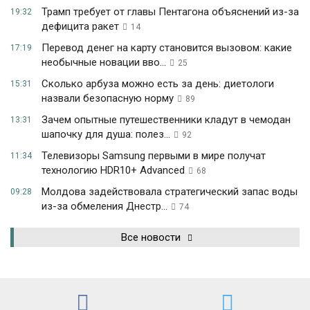
Трамп требует от главы Пентагона объяснений из-за
19:32
дефицита ракет
14
Перевод денег на карту становится вызовом: какие
17:19
необычные новации вво...
25
Сколько арбуза можно есть за день: диетологи
15:31
назвали безопасную норму
89
Зачем опытные путешественники кладут в чемодан
13:31
шапочку для душа: полез...
92
Телевизоры Samsung первыми в мире получат
11:34
технологию HDR10+ Advanced
68
Молдова задействовала стратегический запас воды
09:28
из-за обмеления Днестр...
74
Все новости