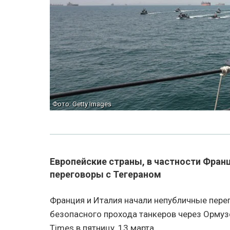
Фото: Getty Images
Европейские страны, в частности Фран
переговоры с Тегераном
Франция и Италия начали непубличные пере
безопасного прохода танкеров через Ормузс
Times в пятницу, 13 марта.