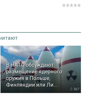
 читают
В НАТО обсуждают
размещение ядерного
оружия в Польше,
Финляндии или Ли...
367