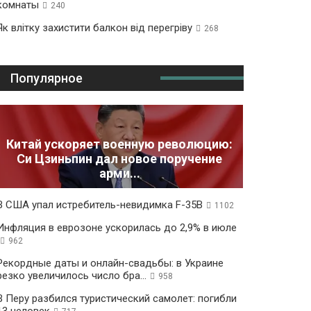
комнаты
240
Як влітку захистити балкон від перегріву
268
Популярное
Китай ускоряет военную революцию:
Си Цзиньпин дал новое поручение
арми...
В США упал истребитель-невидимка F-35B
1102
Инфляция в еврозоне ускорилась до 2,9% в июле
962
Рекордные даты и онлайн-свадьбы: в Украине
резко увеличилось число бра...
958
В Перу разбился туристический самолет: погибли