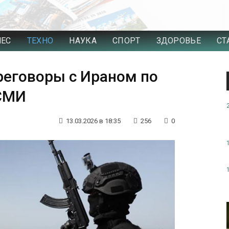
НЕС
ТЕХНО
НАУКА
СПОРТ
ЗДОРОВЬЕ
СТ
реговоры с Ираном по
 СМИ
13.03.2026 в 18:35
256
0