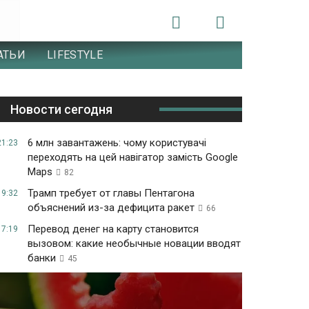
АТЬИ
LIFESTYLE
Новости сегодня
6 млн завантажень: чому користувачі
21:23
переходять на цей навігатор замість Google
Maps
82
Трамп требует от главы Пентагона
19:32
объяснений из-за дефицита ракет
66
Перевод денег на карту становится
17:19
вызовом: какие необычные новации вводят
банки
45