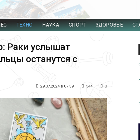
НЕС
ТЕХНО
НАУКА
СПОРТ
ЗДОРОВЬЕ
СТ
ю: Раки услышат
ельцы останутся с
29.07.2024 в 07:39
544
0