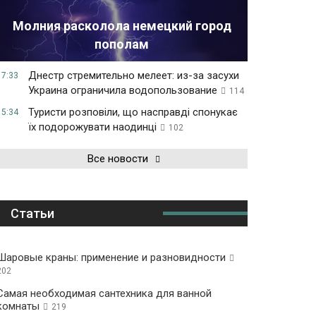
Молния расколола немецкий город
пополам
Днестр стремительно мелеет: из-за засухи
17:33
Украина ограничила водопользование
114
Туристи розповіли, що насправді спонукає
15:34
їх подорожувати наодинці
102
Все новости
Статьи
Шаровые краны: применение и разновидности
202
Самая необходимая сантехника для ванной
комнаты
219