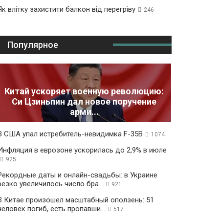
Як влітку захистити балкон від перегріву
246
Популярное
Китай ускоряет военную революцию:
Си Цзиньпин дал новое поручение
арми...
В США упал истребитель-невидимка F-35B
1074
Инфляция в еврозоне ускорилась до 2,9% в июле
925
Рекордные даты и онлайн-свадьбы: в Украине
резко увеличилось число бра...
921
В Китае произошел масштабный оползень: 51
человек погиб, есть пропавши...
517