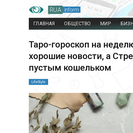
RUA
inform
ГЛАВНАЯ
ОБЩЕСТВО
МИР
БИЗ
Таро-гороскоп на недел
хорошие новости, а Стр
пустым кошельком
LifeStyle