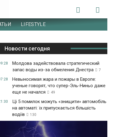
АТЬИ
LIFESTYLE
Новости сегодня
Молдова задействовала стратегический
09:28
запас воды из-за обмеления Днестра
7
Невыносимая жара и пожары в Европе:
07:28
ученые говорят, что супер-Эль-Ниньо даже
еще не начался
49
Ці 5 помилок можуть «знищити» автомобіль
21:30
на автоматі: їх припускається більшість
водіїв
130