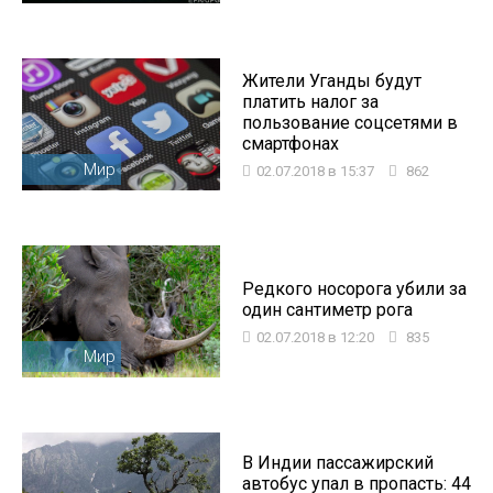
Жители Уганды будут
платить налог за
пользование соцсетями в
смартфонах
Мир
02.07.2018 в 15:37
862
Редкого носорога убили за
один сантиметр рога
02.07.2018 в 12:20
835
Мир
В Индии пассажирский
автобус упал в пропасть: 44