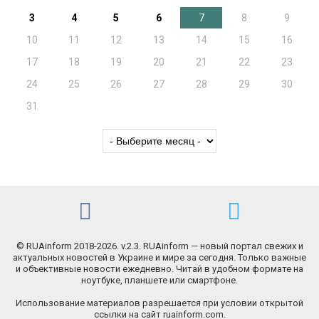
3
4
5
6
7
8
9
10
11
12
13
14
15
16
17
18
19
20
21
22
23
24
25
26
27
28
29
30
31
© RUAinform 2018-2026. v.2.3. RUAinform — новый портал свежих и
актуальных новостей в Украине и мире за сегодня. Только важные
и объективные новости ежедневно. Читай в удобном формате на
ноутбуке, планшете или смартфоне.
Использование материалов разрешается при условии открытой
ссылки на сайт ruainform.com.