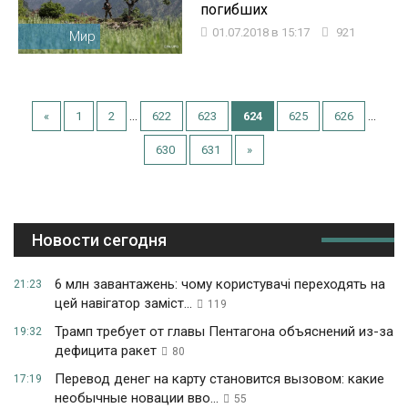
погибших
01.07.2018 в 15:17
921
Мир
...
...
«
1
2
622
623
624
625
626
630
631
»
Новости сегодня
6 млн завантажень: чому користувачі переходять на
21:23
цей навігатор заміст...
119
Трамп требует от главы Пентагона объяснений из-за
19:32
дефицита ракет
80
Перевод денег на карту становится вызовом: какие
17:19
необычные новации вво...
55