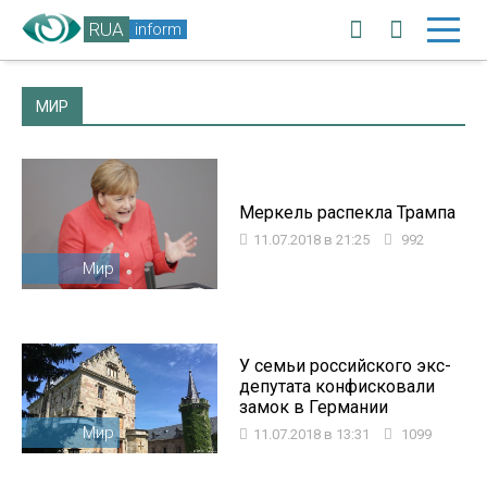
RUA
inform
МИР
Меркель распекла Трампа
11.07.2018 в 21:25
992
Мир
У семьи российского экс-
депутата конфисковали
замок в Германии
Мир
11.07.2018 в 13:31
1099