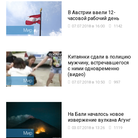
В Австрии ввели 12-
часовой рабочий день
07.07.2018 в 16:00
1142
Мир
Китаянки сдали в полицию
мужчину, встречавшегося
с ними одновременно
(видео)
Мир
07.07.2018 в 10:50
997
На Бали началось новое
извержение вулкана Агунг
03.07.2018 в 13:26
1119
Мир