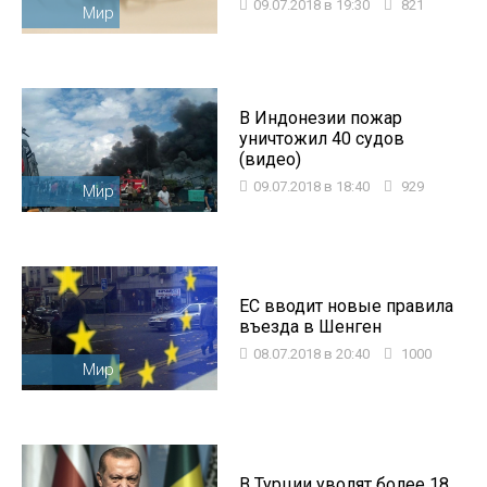
09.07.2018 в 19:30
821
Мир
В Индонезии пожар
уничтожил 40 судов
(видео)
09.07.2018 в 18:40
929
Мир
ЕС вводит новые правила
въезда в Шенген
08.07.2018 в 20:40
1000
Мир
В Турции уволят более 18