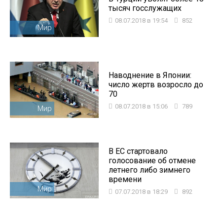
тысяч госслужащих
08.07.2018 в 19:54
852
Мир
Наводнение в Японии:
число жертв возросло до
70
08.07.2018 в 15:06
789
Мир
В ЕС стартовало
голосование об отмене
летнего либо зимнего
времени
Мир
07.07.2018 в 18:29
892