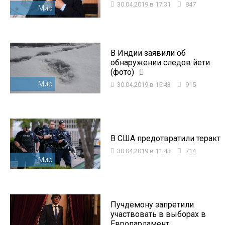
30.04.2019 в 17:31
847
Мир
В Индии заявили об
обнаружении следов йети
(фото)
Мир
30.04.2019 в 15:43
915
В США предотвратили теракт
30.04.2019 в 11:43
714
Мир
Пучдемону запретили
участвовать в выборах в
Европарламент