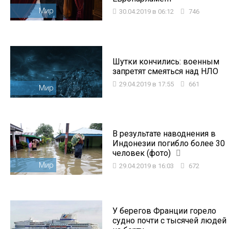
Мир
30.04.2019 в 06:12
746
Шутки кончились: военным
запретят смеяться над НЛО
29.04.2019 в 17:55
661
Мир
В результате наводнения в
Индонезии погибло более 30
человек (фото)
Мир
29.04.2019 в 16:03
672
У берегов Франции горело
судно почти с тысячей людей