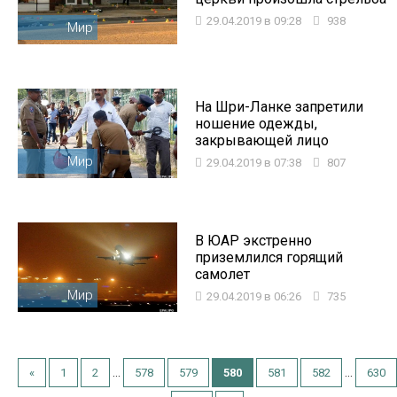
29.04.2019 в 09:28
938
Мир
На Шри-Ланке запретили
ношение одежды,
закрывающей лицо
Мир
29.04.2019 в 07:38
807
В ЮАР экстренно
приземлился горящий
самолет
Мир
29.04.2019 в 06:26
735
...
...
«
1
2
578
579
580
581
582
630