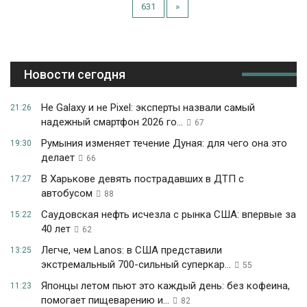
631
»
Новости сегодня
Не Galaxy и не Pixel: эксперты назвали самый
21:26
надежный смартфон 2026 го...
67
Румыния изменяет течение Дуная: для чего она это
19:30
делает
66
В Харькове девять пострадавших в ДТП с
17:27
автобусом
88
Саудовская нефть исчезла с рынка США: впервые за
15:22
40 лет
62
Легче, чем Lanos: в США представили
13:25
экстремальный 700-сильный суперкар...
55
Японцы летом пьют это каждый день: без кофеина,
11:23
помогает пищеварению и...
82