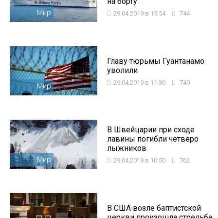
на борту
Мир
29.04.2019 в 15:54
744
Главу тюрьмы Гуантанамо
уволили
29.04.2019 в 11:30
740
Мир
В Швейцарии при сходе
лавины погибли четверо
лыжников
Мир
29.04.2019 в 10:50
762
В США возле баптистской
церкви произошла стрельба