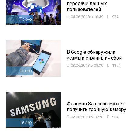
передаче данных
пользователей
04.06.2018 в 10:49
924
Техно
В Google обнаружили
«самый странный» сбой
03.06.2018 в 08:30
1194
Техно
Флагман Samsung может
получить тройную камеру
02.06.2018 в 16:26
934
Техно