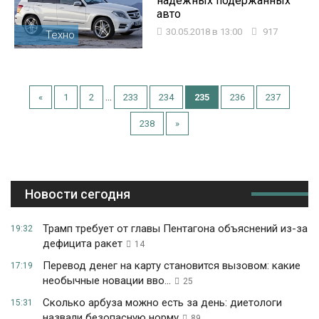
надежных подержанных
авто
30.05.2018 в 13:00
917
Техно
...
«
1
2
233
234
235
236
237
238
»
Новости сегодня
Трамп требует от главы Пентагона объяснений из-за
19:32
дефицита ракет
14
Перевод денег на карту становится вызовом: какие
17:19
необычные новации вво...
25
Сколько арбуза можно есть за день: диетологи
15:31
назвали безопасную норму
89