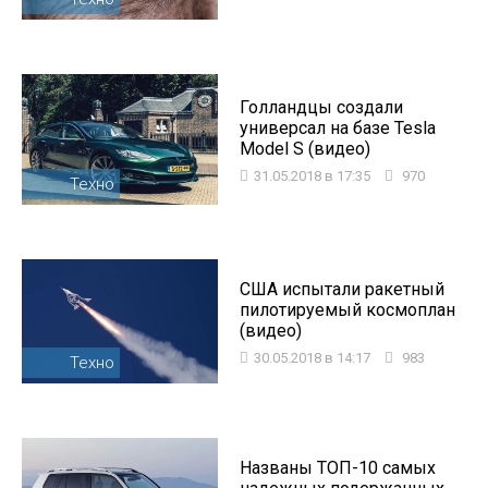
Голландцы создали
универсал на базе Tesla
Model S (видео)
31.05.2018 в 17:35
970
Техно
США испытали ракетный
пилотируемый космоплан
(видео)
30.05.2018 в 14:17
983
Техно
Названы ТОП-10 самых