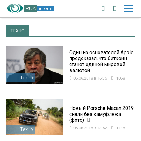
RUA
inform
ТЕХНО
Один из основателей Apple
предсказал, что биткоин
станет единой мировой
валютой
Техно
06.06.2018 в 16:36
1068
Новый Porsche Macan 2019
сняли без камуфляжа
(фото)
06.06.2018 в 13:52
1138
Техно