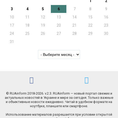
1
2
3
4
5
6
7
8
9
10
11
12
13
14
15
16
17
18
19
20
21
22
23
24
25
26
27
28
29
30
31
© RUAinform 2018-2026. v.2.3. RUAinform — новый портал свежих и
актуальных новостей в Украине и мире за сегодня. Только важные
и объективные новости ежедневно. Читай в удобном формате на
ноутбуке, планшете или смартфоне.
Использование материалов разрешается при условии открытой