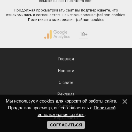
ссылки на сайт ruainform.com.
Продолжая просматривать сайт вы подтверждаете, что
ознакомились и соглашаетесь на использование файлов cookies.
Политика использования файлов cookies
18+
Главная
Новости
О сайте
Реклама
Мы используем cookies для корректной работы сайта.
Контакты
Продолжая просмотр, вы соглашаетесь с
Политикой
использования cookies
.
Карта сайта
СОГЛАСИТЬСЯ