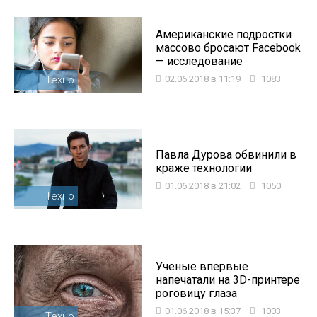
Американские подростки
массово бросают Facebook
— исследование
Техно
02.06.2018 в 11:19
1083
Павла Дурова обвинили в
краже технологии
01.06.2018 в 21:02
1050
Техно
Ученые впервые
напечатали на 3D-принтере
роговицу глаза
01.06.2018 в 15:37
1003
Техно