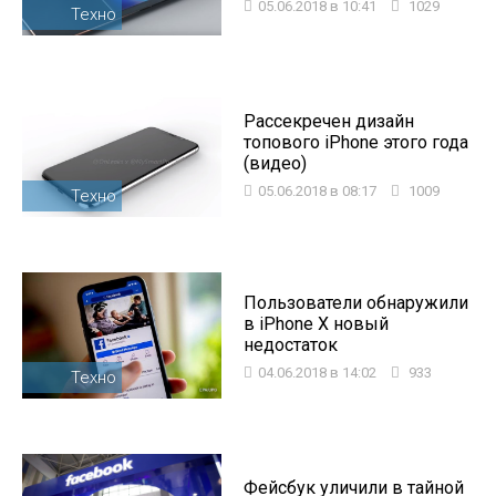
05.06.2018 в 10:41
1029
Техно
Рассекречен дизайн
топового iPhone этого года
(видео)
05.06.2018 в 08:17
1009
Техно
Пользователи обнаружили
в iPhone X новый
недостаток
04.06.2018 в 14:02
933
Техно
Фейсбук уличили в тайной