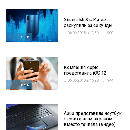
Xiaomi Mi 8 в Китае
раскупили за секунды
06.06.2018 в 12:36
960
Техно
Компания Apple
представила iOS 12
05.06.2018 в 15:20
944
Техно
Asus представила ноутбук
с сенсорным экраном
вместо тачпада (видео)