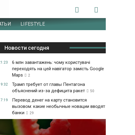
АТЬИ
LIFESTYLE
Новости сегодня
6 млн завантажень: чому користувачі
21:23
переходять на цей навігатор замість Google
Maps
2
Трамп требует от главы Пентагона
19:32
объяснений из-за дефицита ракет
50
Перевод денег на карту становится
17:19
вызовом: какие необычные новации вводят
банки
29