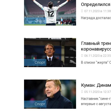
Определился 
07.11.2020 в 11:3
Награда досталас
Спорт
Главный трен
коронавирус
06.11.2020 в 22:3
Спорт
В списке "жертв" 
Куман: Динам
05.11.2020 в 12:3
Наставник "сине-
Спорт
впервые с августа