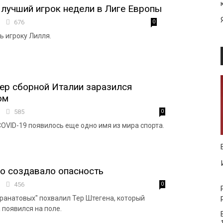
лучший игрок недели в Лиге Европы
8
676
0
ь игроку Лилля.
ер сборной Италии заразился
ом
5
585
0
COVID-19 появилось еще одно имя из мира спорта.
о создавало опасность
7
456
0
гранатовых" похвалил Тер Штегена, который
 появился на поле.