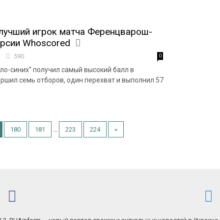
лучший игрок матча Ференцварош-
ерсии Whoscored
7
590
0
ло-синих" получил самый высокий балл в
ершил семь отборов, один перехват и выполнил 57
...
180
181
223
224
»