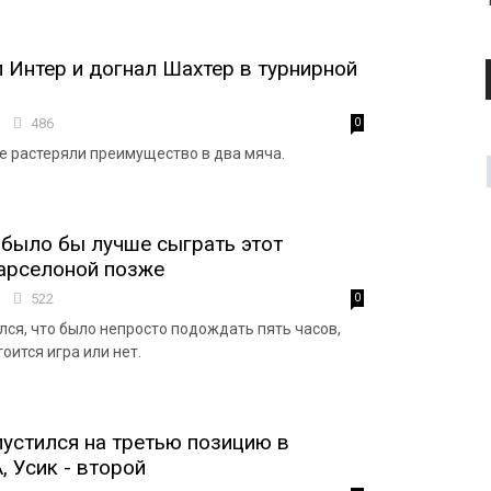
 Интер и догнал Шахтер в турнирной
2
486
0
 растеряли преимущество в два мяча.
 было бы лучше сыграть этот
арселоной позже
8
522
0
лся, что было непросто подождать пять часов,
тоится игра или нет.
устился на третью позицию в
, Усик - второй