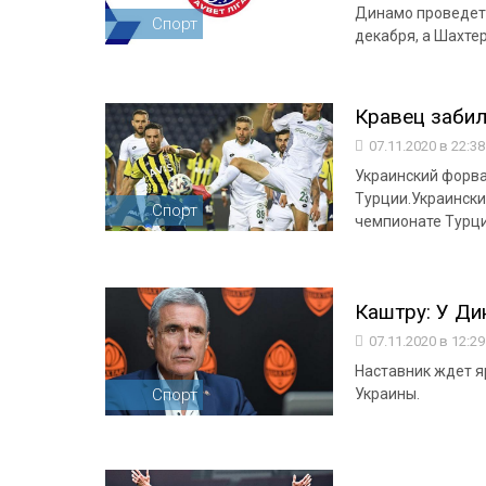
Динамо проведет 
Спорт
декабря, а Шахтер
Кравец забил
07.11.2020 в 22:3
Украинский форва
Турции.Украински
Спорт
чемпионате Турци
Каштру: У Ди
07.11.2020 в 12:2
Наставник ждет я
Спорт
Украины.