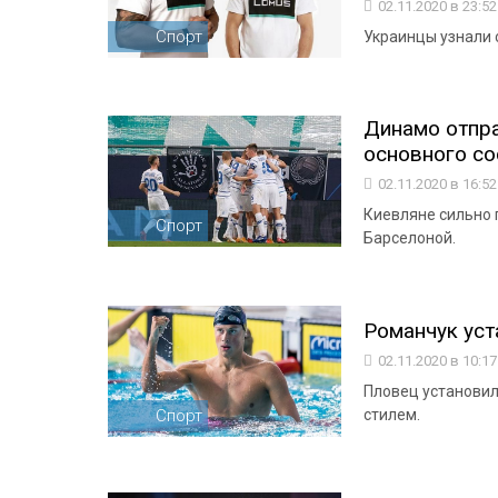
02.11.2020 в 23:5
Спорт
Украинцы узнали 
Динамо отпра
основного со
02.11.2020 в 16:5
Киевляне сильно 
Спорт
Барселоной.
Романчук уст
02.11.2020 в 10:1
Пловец установил
Спорт
стилем.