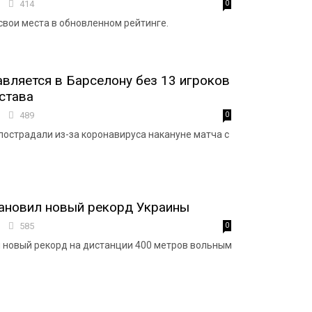
2
414
0
свои места в обновленном рейтинге.
вляется в Барселону без 13 игроков
става
2
489
0
пострадали из-за коронавируса накануне матча с
ановил новый рекорд Украины
7
585
0
 новый рекорд на дистанции 400 метров вольным