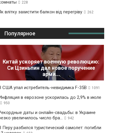
комнаты
228
Як влітку захистити балкон від перегріву
262
Популярное
Китай ускоряет военную революцию:
Си Цзиньпин дал новое поручение
арми...
В США упал истребитель-невидимка F-35B
1091
Инфляция в еврозоне ускорилась до 2,9% в июле
950
Рекордные даты и онлайн-свадьбы: в Украине
резко увеличилось число бра...
942
В Перу разбился туристический самолет: погибли