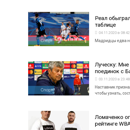
Реал обыграл
таблице
04.11.2020 в 08:4
Спорт
Мадридцы едва не
Луческу: Мне
поединок с Б
03.11.2020 в 23:4
Наставник призна
Спорт
чтобы узнать, сос
Ломаченко оп
рейтинге WBA