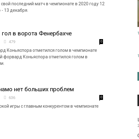
свой последний матч в чемпионате в 2020 году 12
 - 13 декабря.
 гол в ворота Фенербахче
8
479
0
рд Коньяспора отметился голом в чемпионате
й форвард Коньяспора отметился голом в
и.
намо нет больших проблем
9
636
0
ркой игры с главным конкурентом в чемпионате