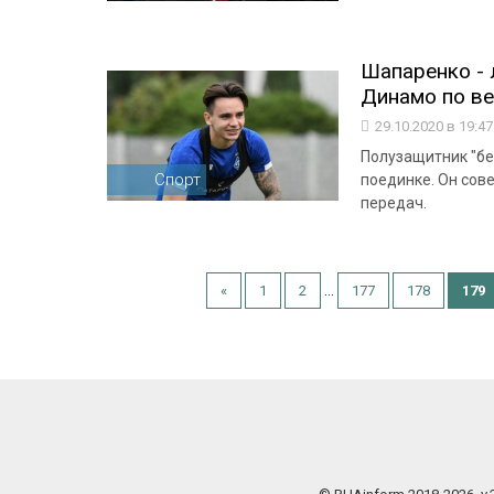
Шапаренко - 
Динамо по в
29.10.2020 в 19:4
Полузащитник "бе
Спорт
поединке. Он сов
передач.
...
«
1
2
177
178
179