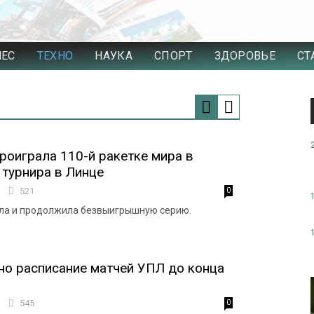
НЕС
ТЕХНО
НАУКА
СПОРТ
ЗДОРОВЬЕ
СТ
роиграла 110-й ракетке мира в
 турнира в Линце
5
521
0
ала и продолжила безвыигрышную серию.
но расписание матчей УПЛ до конца
4
545
0