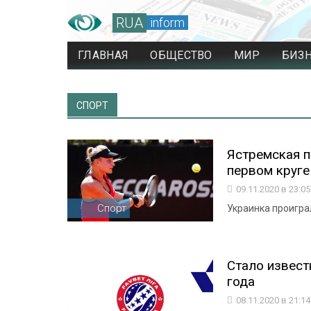
RUA
inform
ГЛАВНАЯ
ОБЩЕСТВО
МИР
БИЗ
СПОРТ
Ястремская п
первом круге
09.11.2020 в 23:0
Спорт
Украинка проигр
Стало извест
года
08.11.2020 в 21:1