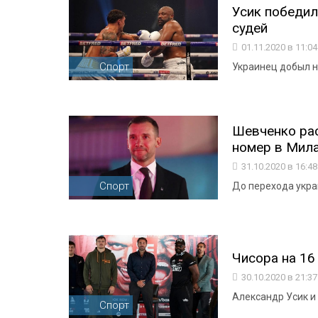
Усик победи
судей
01.11.2020 в 11:0
Спорт
Украинец добыл н
Шевченко рас
номер в Мил
31.10.2020 в 16:4
Спорт
До перехода укра
Чисора на 16
30.10.2020 в 21:3
Александр Усик и
Спорт