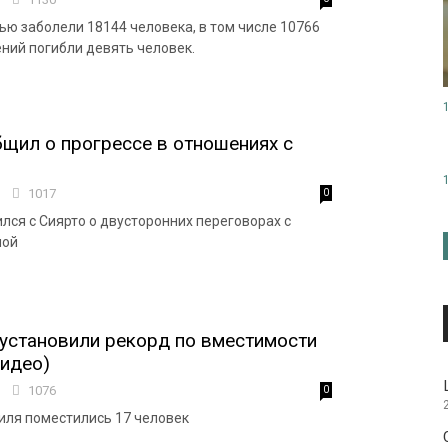
ью заболели 18144 человека, в том числе 10766
ений погибли девять человек.
щил о прогрессе в отношениях с
0
1017
0
лся с Сиярто о двусторонних переговорах с
ной
установили рекорд по вместимости
идео)
7
1076
0
иля поместились 17 человек