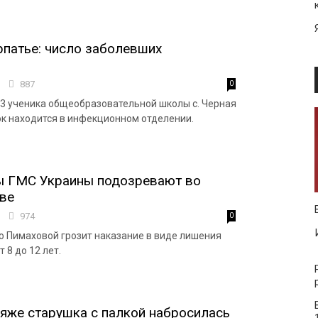
рпатье: число заболевших
5
887
0
3 ученика общеобразовательной школы с. Черная
ок находится в инфекционном отделении.
ы ГМС Украины подозревают во
ве
6
974
0
о Пимаховой грозит наказание в виде лишения
 8 до 12 лет.
ляже старушка с палкой набросилась