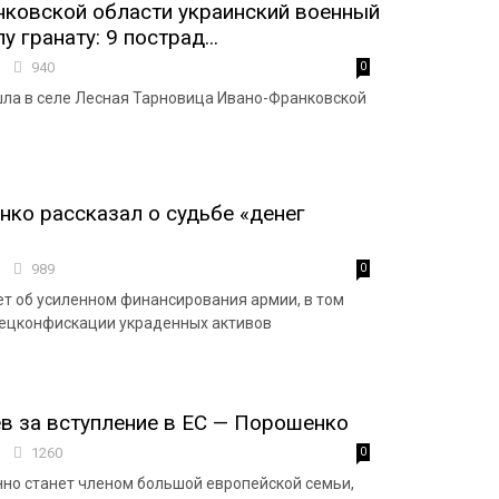
ковской области украинский военный
у гранату: 9 пострад...
1
940
0
ла в селе Лесная Тарновица Ивано-Франковской
ко рассказал о судьбе «денег
7
989
0
т об усиленном финансирования армии, в том
спецконфискации украденных активов
в за вступление в ЕС — Порошенко
5
1260
0
но станет членом большой европейской семьи,