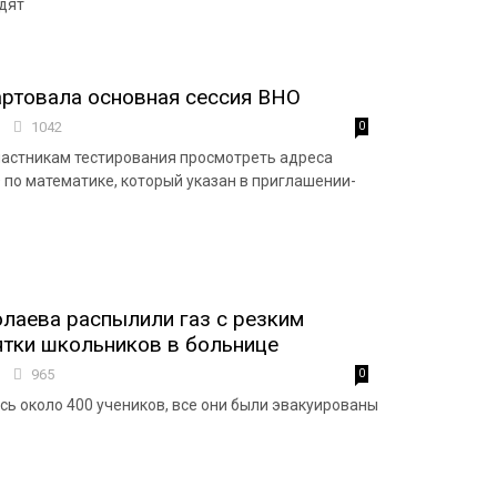
одят
артовала основная сессия ВНО
9
1042
0
частникам тестирования просмотреть адреса
по математике, который указан в приглашении-
лаева распылили газ с резким
ятки школьников в больнице
9
965
0
сь около 400 учеников, все они были эвакуированы