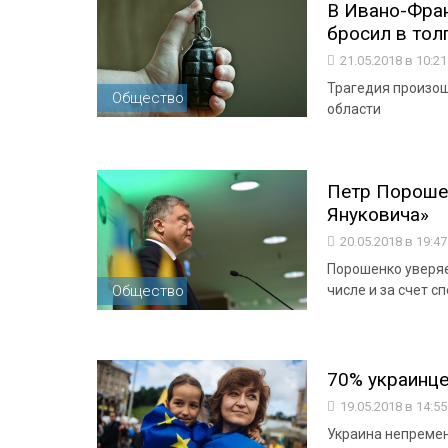
В Ивано-Фран
бросил в толп
21.05.2018 в 10:2
Трагедия произош
Общество
области
Петр Порошен
Януковича»
20.05.2018 в 19:4
Порошенко уверяе
Общество
числе и за счет 
70% украинце
19.05.2018 в 14:5
Украина непремен