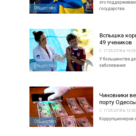
это поддерживают
Общество
государства.
Вспышка кори
49 учеников
17.05.2018 в 16:2
У большинства де
Общество
заболевания
Чиновники ве
порту Одессы
17.05.2018 в 12:0
Коррупционеров 
Общество