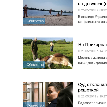
на девушек (
25.05.2018 в 08:3
В столице Украин
Общество
конфликты из-за 
На Прикарпат
23.05.2018 в 14:0
Местные жители в
накануне окропил
Общество
Суд отклонил
решеткой
22.05.2018 в 19:2
Подозреваемая в 
Общество