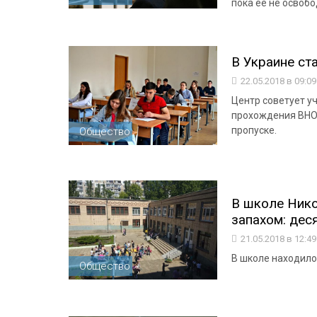
пока ее не освоб
В Украине ст
22.05.2018 в 09:0
Центр советует у
прохождения ВНО 
пропуске.
Общество
В школе Нико
запахом: дес
21.05.2018 в 12:4
В школе находило
Общество