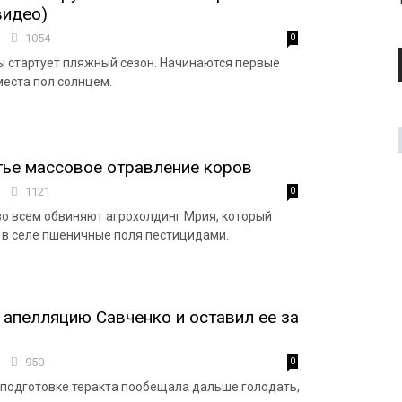
видео)
2
1054
0
ы стартует пляжный сезон. Начинаются первые
места пол солнцем.
ье массовое отравление коров
2
1121
0
о всем обвиняют агрохолдинг Мрия, который
 в селе пшеничные поля пестицидами.
 апелляцию Савченко и оставил ее за
7
950
0
подготовке теракта пообещала дальше голодать,