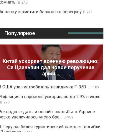
комнаты
245
Як влітку захистити балкон від перегріву
271
Популярное
Китай ускоряет военную революцию:
Си Цзиньпин дал новое поручение
арми...
В США упал истребитель-невидимка F-35B
1109
Инфляция в еврозоне ускорилась до 2,9% в июле
970
Рекордные даты и онлайн-свадьбы: в Украине
резко увеличилось число бра...
959
В Перу разбился туристический самолет: погибли