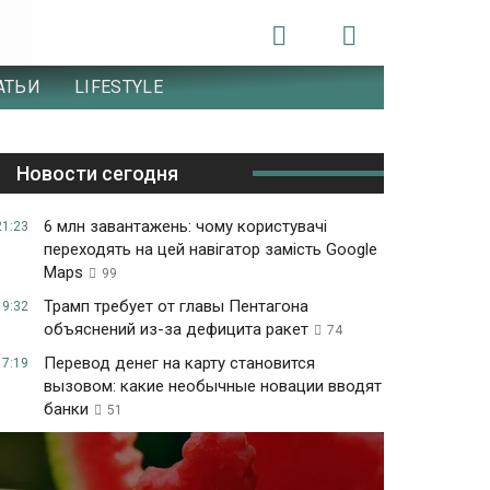
АТЬИ
LIFESTYLE
Новости сегодня
6 млн завантажень: чому користувачі
21:23
переходять на цей навігатор замість Google
Maps
99
Трамп требует от главы Пентагона
19:32
объяснений из-за дефицита ракет
74
Перевод денег на карту становится
17:19
вызовом: какие необычные новации вводят
банки
51