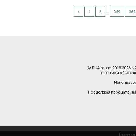
...
«
1
2
359
360
© RUAinform 2018-2026. v
важные и объектив
Использова
Продолжая просматриват
Главная