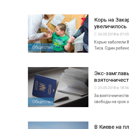
Корь на Зака
увеличилось
26.05.2018 в 07:0
Корью заболели 8
Общество
Тиса. Один ребен
Экс-замглав
взяточничест
25.05.2018 в 18:5
За взяточничеств
Общество
свободы на срок от
В Киеве на п