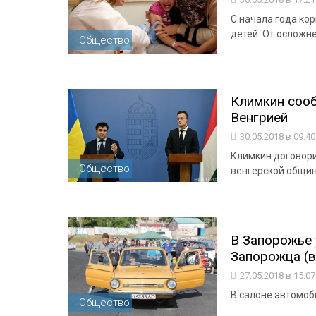
С начала года кор
детей. От осложн
Общество
Климкин сооб
Венгрией
30.05.2018 в 09:4
Климкин договори
Общество
венгерской общи
В Запорожье 
Запорожца (в
27.05.2018 в 15:0
В салоне автомоб
Общество