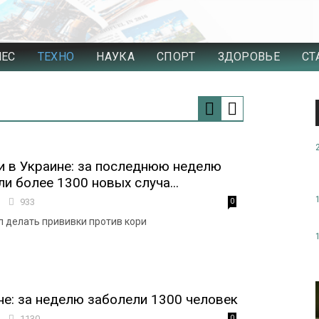
НЕС
ТЕХНО
НАУКА
СПОРТ
ЗДОРОВЬЕ
СТ
 в Украине: за последнюю неделю
и более 1300 новых случа...
1
933
0
 делать прививки против кори
не: за неделю заболели 1300 человек
1
1130
0