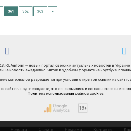
361
362
363
»
.2.3. RUAinform — новый портал свежих и актуальных новостей в Украине 
ные новости ежедневно. Читай в удобном формате на ноутбуке, планш
ние материалов разрешается при условии открытой ссылки на сайт rua
ь сайт вы подтверждаете, что ознакомились и соглашаетесь на исполь
Политика использования файлов cookies
18+
Новости
О сайте
Реклама
Контакты
Кар