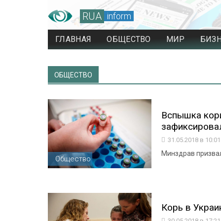
RUA
inform
ГЛАВНАЯ
ОБЩЕСТВО
МИР
БИЗ
ОБЩЕСТВО
Вспышка кори
зафиксировал
31.05.2018 в 10:0
Минздрав призвал
Общество
Корь в Украи
30.05.2018 в 17:2