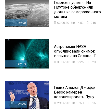
Газовая пустыня. На
Плутоне обнаружили
дюны из замороженного
метана
Наука
02.06.2018 в 14:52
916
Астрономы NASA
опубликовали снимок
вспышек на Солнце
31.05.2018 в 12:25
923
Наука
Глава Amazon Джефф
Безос намерен
колонизировать Луну
29.05.2018 в 19:58
995
Наука