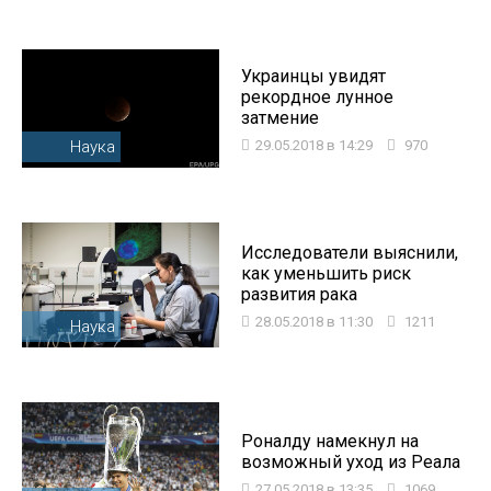
Украинцы увидят
рекордное лунное
затмение
Наука
29.05.2018 в 14:29
970
Исследователи выяснили,
как уменьшить риск
развития рака
28.05.2018 в 11:30
1211
Наука
Роналду намекнул на
возможный уход из Реала
27.05.2018 в 13:35
1069