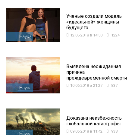
Ученые создали модель
«идеальной» женщины
будущего
12.06.2018 в 14:50
1224
Наука
Выявлена неожиданная
причина
преждевременной смерти
10.06.2018 в 21:27
837
Наука
Доказана неизбежность
глобальной катастрофы
09.06.2018 в 11:42
938
Наука