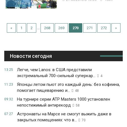
Наука
...
«
1
2
268
269
270
271
272
»
Новости сегодня
Легче, чем Lanos: в США представили
13:25
экстремальный 700-сильный суперкар...
4
Японцы летом пьют это каждый день: без кофеина,
11:23
помогает пищеварению и...
48
На турнире серии ATP Masters 1000 установлен
09:32
непостижимый антирекорд
58
Астронавты на Марсе не смогут выжить даже в
07:27
закрытых помещениях: что в...
70