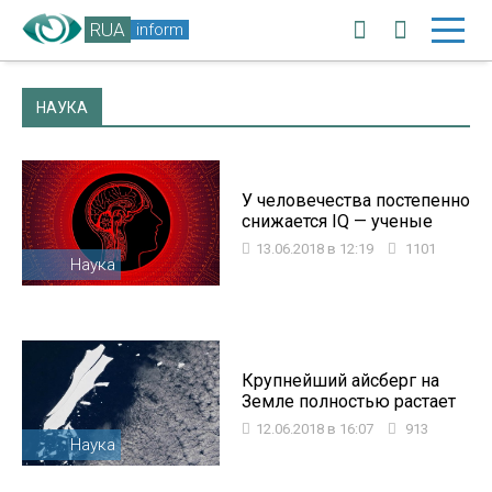
RUA
inform
НАУКА
У человечества постепенно
снижается IQ — ученые
13.06.2018 в 12:19
1101
Наука
Крупнейший айсберг на
Земле полностью растает
12.06.2018 в 16:07
913
Наука