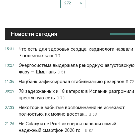
272
»
Новости сегодня
Что есть для здоровья сердца: кардиологи назвали
15:31
7 полезных каш
7
Энергосистема выдержала рекордную августовскую
13:27
жару — Шмыгаль
51
Нацбанк зафиксировал стабилизацию резервов
11:36
72
78 задержанных и 18 катеров: в Испании разгромили
09:29
преступную сеть
70
Некоторые забытые воспоминания не исчезают
07:33
полностью, их можно восстан...
63
Не Galaxy и не Pixel: эксперты назвали самый
21:26
надежный смартфон 2026 го...
87