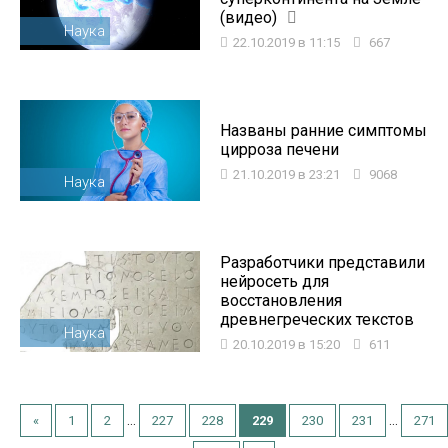
(видео)
Наука
22.10.2019 в 11:15
667
Названы ранние симптомы
цирроза печени
21.10.2019 в 23:21
9068
Наука
Разработчики представили
нейросеть для
восстановления
древнегреческих текстов
Наука
20.10.2019 в 15:20
611
...
...
«
1
2
227
228
229
230
231
271