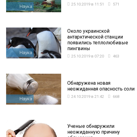
25.10.2019 в 11:51
571
Наука
Около украинской
антарктической станции
появились теплолюбивые
пингвины
Наука
25.10.2019 в 07:20
463
Обнаружена новая
неожиданная опасность соли
24.10.2019 в 21:42
668
Наука
Ученые обнаружили
неожиданную причину