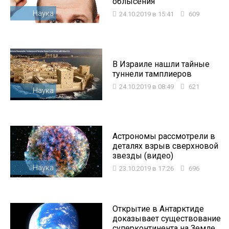
облысения
Наука
24.10.2019 в 15:41
609
В Израиле нашли тайные
туннели тамплиеров
24.10.2019 в 08:49
621
Наука
Астрономы рассмотрели в
деталях взрыв сверхновой
звезды (видео)
Наука
23.10.2019 в 17:26
696
Открытие в Антарктиде
доказывает существование
суперконтинента на Земле