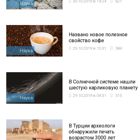
30.10.2019 в 14:24
621
Наука
Названо новое полезное
свойство кофе
29.10.2019 в 15:31
584
Наука
В Солнечной системе нашли
шестую карликовую планету
29.10.2019 в 04:31
515
Наука
В Турции археологи
обнаружили печать
возрастом 3000 лет