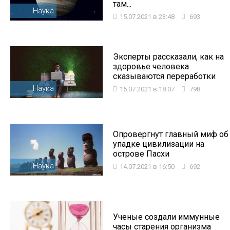
там...
Наука
15.07.2021 в 23:48
693
Эксперты рассказали, как на
здоровье человека
сказываются переработки
Наука
15.07.2021 в 18:07
798
Опровергнут главный миф об
упадке цивилизации на
острове Пасхи
Наука
14.07.2021 в 16:50
692
Ученые создали иммунные
часы старения организма