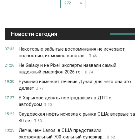
272
»
Новости сегодня
Некоторые забытые воспоминания не исчезают
07:33
полностью, их можно восстан...
46
Не Galaxy и не Pixel: эксперты назвали самый
21:26
надежный смартфон 2026 го...
74
Румыния изменяет течение Дуная: для чего она это
19:30
делает
77
В Харькове девять пострадавших в ДТП с
17:27
автобусом
90
Саудовская нефть исчезла с рынка США: впервые за
15:22
40 лет
63
Легче, чем Lanos: в США представили
13:25
экстремальный 700-сильный суперкар...
62