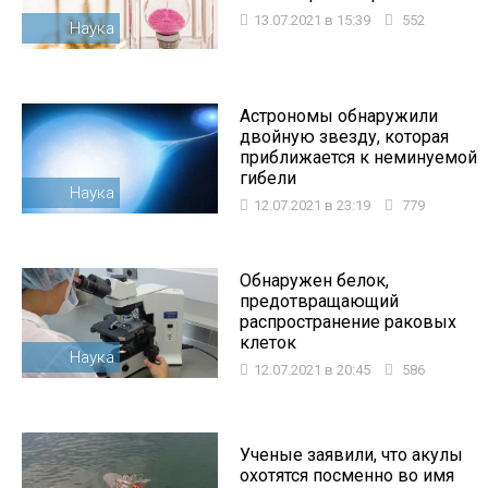
13.07.2021 в 15:39
552
Наука
Астрономы обнаружили
двойную звезду, которая
приближается к неминуемой
гибели
Наука
12.07.2021 в 23:19
779
Обнаружен белок,
предотвращающий
распространение раковых
клеток
Наука
12.07.2021 в 20:45
586
Ученые заявили, что акулы
охотятся посменно во имя