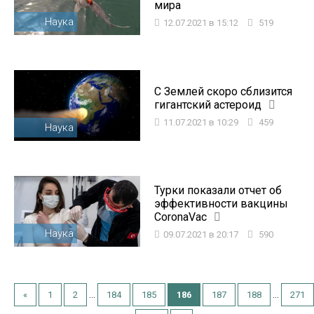
мира
Наука
12.07.2021 в 15:12
519
С Землей скоро сблизится
гигантский астероид
11.07.2021 в 10:29
459
Наука
Турки показали отчет об
эффективности вакцины
CoronaVac
Наука
09.07.2021 в 20:17
590
...
...
«
1
2
184
185
186
187
188
271