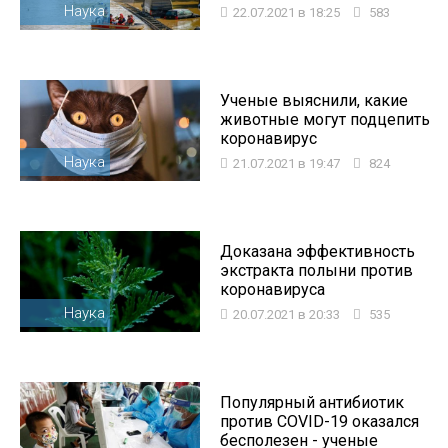
Наука
22.07.2021 в 18:25
583
Ученые выяснили, какие
животные могут подцепить
коронавирус
Наука
21.07.2021 в 19:47
824
Доказана эффективность
экстракта полыни против
коронавируса
Наука
20.07.2021 в 20:33
535
Популярный антибиотик
против COVID-19 оказался
бесполезен - ученые