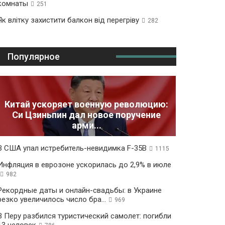
комнаты
251
Як влітку захистити балкон від перегріву
282
Популярное
Китай ускоряет военную революцию:
Си Цзиньпин дал новое поручение
арми...
В США упал истребитель-невидимка F-35B
1115
Инфляция в еврозоне ускорилась до 2,9% в июле
982
Рекордные даты и онлайн-свадьбы: в Украине
резко увеличилось число бра...
969
В Перу разбился туристический самолет: погибли