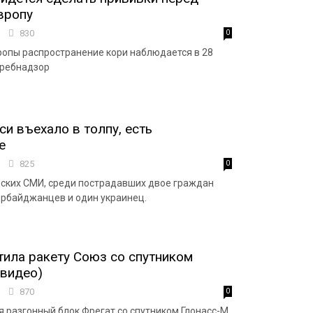
вропу
9
830
0
ропы распространение кори наблюдается в 28
требнадзор
си въехало в толпу, есть
е
1
825
0
ских СМИ, среди пострадавших двое граждан
ербайджанцев и один украинец.
тила ракету Союз со спутником
видео)
9
870
0
я разгонный блок Фрегат со спутником Глонасс-М