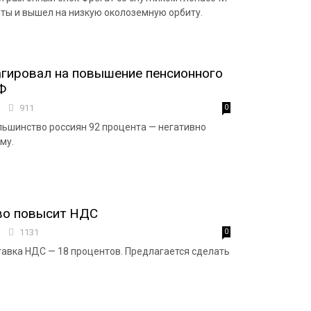
еты и вышел на низкую околоземную орбиту.
гировал на повышение пенсионного
Ф
7
911
0
ьшинство россиян 92 процента — негативно
му.
во повысит НДС
3
1131
0
тавка НДС — 18 процентов. Предлагается сделать