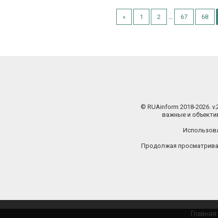
...
«
1
2
67
68
© RUAinform 2018-2026. v
важные и объектив
Использова
Продолжая просматриват
Главная