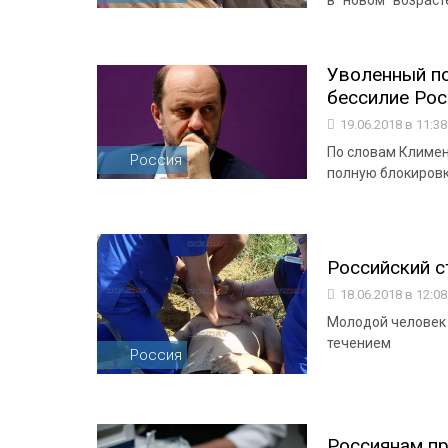
в "новом" возраст
Уволенный п
бессилие Рос
19.06.2018 в 11:3
По словам Климен
Россия
полную блокировк
Российский с
18.06.2018 в 12:0
Молодой человек 
течением
Россия
Россиянам пр