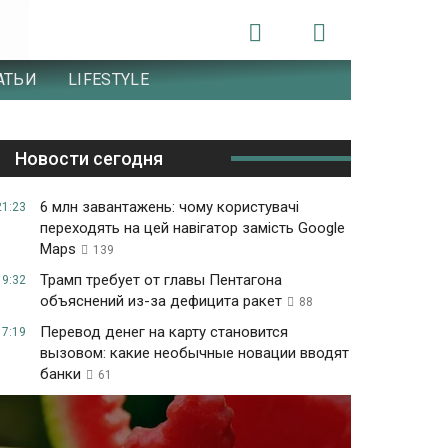
АТЬИ
LIFESTYLE
Новости сегодня
6 млн завантажень: чому користувачі
21:23
переходять на цей навігатор замість Google
Maps
139
Трамп требует от главы Пентагона
19:32
объяснений из-за дефицита ракет
88
Перевод денег на карту становится
17:19
вызовом: какие необычные новации вводят
банки
61