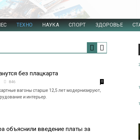
НЕС
ТЕХНО
НАУКА
СПОРТ
ЗДОРОВЬЕ
СТ
анутся без плацкарта
0
846
0
ртные вагоны старше 12,5 лет модернизируют,
орудование и интерьер.
ра объяснили введение платы за