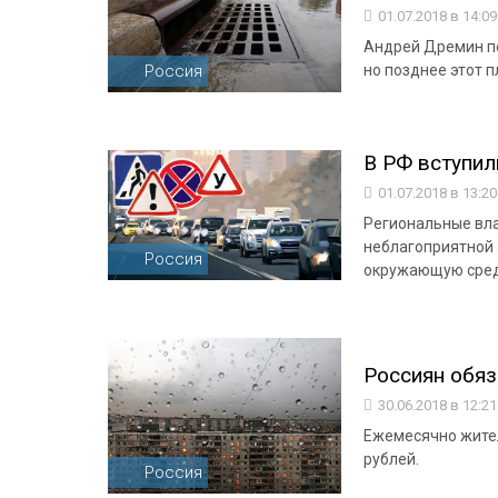
01.07.2018 в 14:0
Андрей Дремин по
Россия
но позднее этот 
В РФ вступил
01.07.2018 в 13:2
Региональные вла
неблагоприятной 
Россия
окружающую сре
Россиян обяз
30.06.2018 в 12:2
Ежемесячно жител
рублей.
Россия