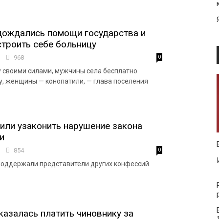
дождались помощи государства и
строить себе больницу
1
968
0
 своими силами, мужчины села бесплатно
у, женщины — конопатили, — глава поселения
или узаконить нарушение закона
и
5
854
0
оддержали представители других конфессий.
казалась платить чиновнику за