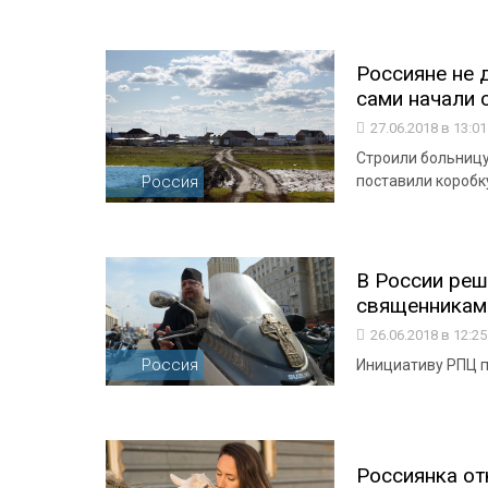
Россияне не 
сами начали 
27.06.2018 в 13:0
Строили больницу
Россия
поставили коробк
В России реш
священникам
26.06.2018 в 12:2
Россия
Инициативу РПЦ п
Россиянка от