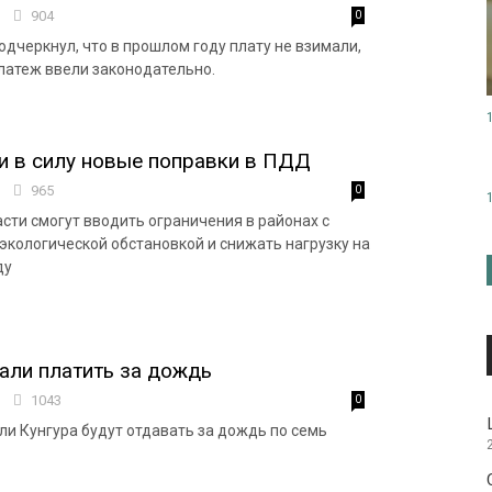
9
904
0
дчеркнул, что в прошлом году плату не взимали,
платеж ввели законодательно.
и в силу новые поправки в ПДД
0
965
0
сти смогут вводить ограничения в районах с
экологической обстановкой и снижать нагрузку на
ду
али платить за дождь
1
1043
0
и Кунгура будут отдавать за дождь по семь