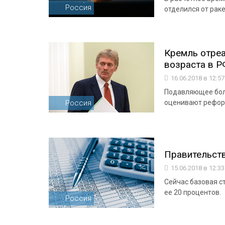
Россия
отделился от рак
Кремль отреа
возраста в Р
16.06.2018 в 12:5
Подавляющее бол
Россия
оценивают рефор
Правительст
15.06.2018 в 12:3
Сейчас базовая с
ее 20 процентов.
Россия