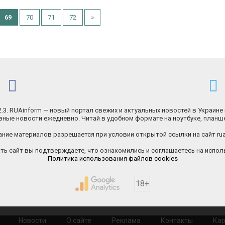
69
70
71
72
»
.2.3. RUAinform — новый портал свежих и актуальных новостей в Украине 
ные новости ежедневно. Читай в удобном формате на ноутбуке, планш
ние материалов разрешается при условии открытой ссылки на сайт rua
ь сайт вы подтверждаете, что ознакомились и соглашаетесь на исполь
Политика использования файлов cookies
18+
Новости
О сайте
Реклама
Контакты
Кар