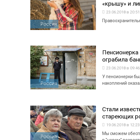
«крышу» и ли
23.06.2018 в 20:5
Правоохранительн
Россия
Пенсионерка 
ограбила бан
23.06.2018 в 09:4
У пенсионерки бы
Россия
накоплений оказа
Стали извест
стареющих р
19.06.2018 в 12:2
Мы сможем обеспе
Россия