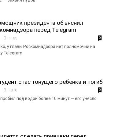
е, — заявил Пудов
омощник президента объяснил
комнадзора перед Telegram
8
1165
0
ко, у главы Роскомнадзора нет полномочий на
у Telegram
тудент спас тонущего ребенка и погиб
8
1016
0
пробыл под водой более 10 минут — его унесло
идется сделать прививки перед