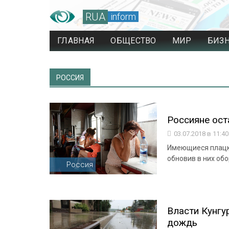
RUA
inform
ГЛАВНАЯ
ОБЩЕСТВО
МИР
БИЗ
РОССИЯ
Россияне ост
03.07.2018 в 11:4
Имеющиеся плацка
обновив в них об
Россия
Власти Кунгу
дождь