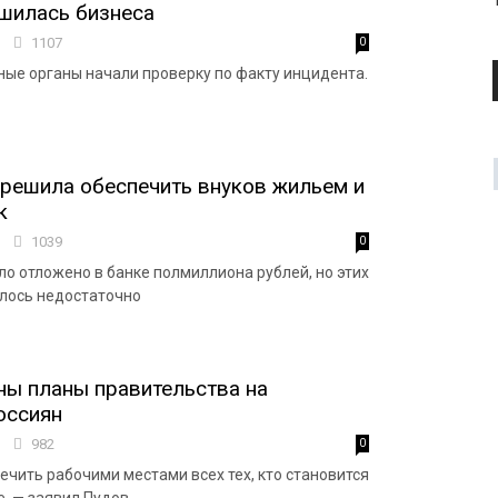
шилась бизнеса
1
1107
0
ые органы начали проверку по факту инцидента.
решила обеспечить внуков жильем и
к
6
1039
0
ло отложено в банке полмиллиона рублей, но этих
лось недостаточно
ны планы правительства на
оссиян
3
982
0
чить рабочими местами всех тех, кто становится