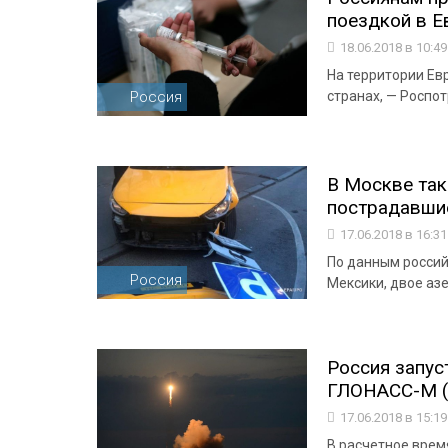
поездкой в Е
18.06.2018 в 10:4
На территории Ев
Россия
странах, — Роспо
В Москве так
пострадавши
17.06.2018 в 16:3
По данным россий
Россия
Мексики, двое аз
Россия запус
ГЛОНАСС-М (
17.06.2018 в 15:1
В расчетное врем