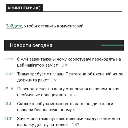
КОММЕНТАРИИ (0)
Войдите
, чтобы оставить комментарий.
Новости сегодня
6 млн завантажень: чому користувачі переходять на
21:23
цей навігатор заміст...
9
Трамп требует от главы Пентагона объяснений из-за
19:32
дефицита ракет
51
Перевод денег на карту становится вызовом: какие
17:19
необычные новации вво...
29
Сколько арбуза можно есть за день: диетологи
15:31
назвали безопасную норму
98
Зачем опытные путешественники кладут в чемодан
13:31
шапочку для душа: полез...
97