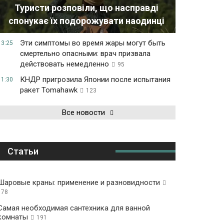
Туристи розповіли, що насправді
спонукає їх подорожувати наодинці
Эти симптомы во время жары могут быть
13:25
смертельно опасными: врач призвала
действовать немедленно
95
КНДР пригрозила Японии после испытания
11:30
ракет Tomahawk
123
Все новости
Статьи
Шаровые краны: применение и разновидности
178
Самая необходимая сантехника для ванной
комнаты
191