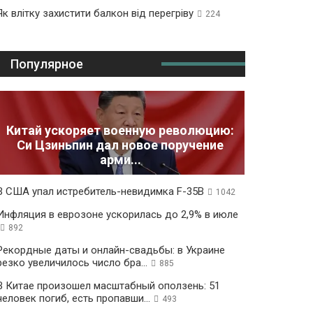
Як влітку захистити балкон від перегріву
224
Популярное
Китай ускоряет военную революцию:
Си Цзиньпин дал новое поручение
арми...
В США упал истребитель-невидимка F-35B
1042
Инфляция в еврозоне ускорилась до 2,9% в июле
892
Рекордные даты и онлайн-свадьбы: в Украине
резко увеличилось число бра...
885
В Китае произошел масштабный оползень: 51
человек погиб, есть пропавши...
493