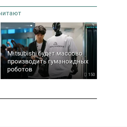
 читают
Mitsubishi будет массово
производить гуманоидных
роботов
150