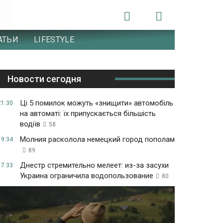
АТЬИ
LIFESTYLE
Новости сегодня
Ці 5 помилок можуть «знищити» автомобіль
21:30
на автоматі: їх припускається більшість
водіїв
58
Молния расколола немецкий город пополам
19:34
89
Днестр стремительно мелеет: из-за засухи
17:33
Украина ограничила водопользование
80