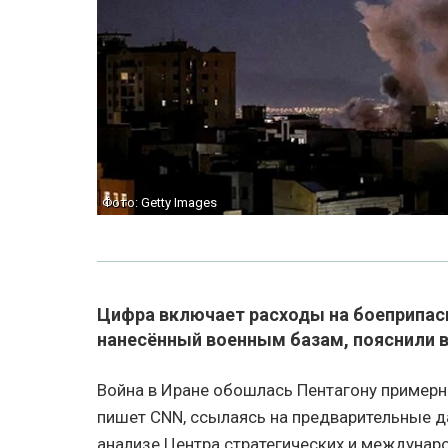
Фото: Getty Images
Цифра включает расходы на боеприпасы
нанесённый военным базам, пояснили в
Война в Иране обошлась Пентагону примерн
пишет CNN, ссылаясь на предварительные д
анализе Центра стратегических и междунаро