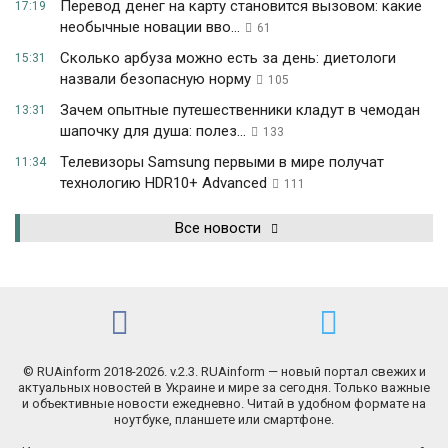
Перевод денег на карту становится вызовом: какие
17:19
необычные новации вво...
61
Сколько арбуза можно есть за день: диетологи
15:31
назвали безопасную норму
105
Зачем опытные путешественники кладут в чемодан
13:31
шапочку для душа: полез...
133
Телевизоры Samsung первыми в мире получат
11:34
технологию HDR10+ Advanced
111
Все новости
© RUAinform 2018-2026. v.2.3. RUAinform — новый портал свежих и
актуальных новостей в Украине и мире за сегодня. Только важные
и объективные новости ежедневно. Читай в удобном формате на
ноутбуке, планшете или смартфоне.