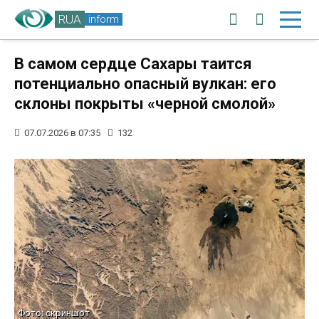
RUA
inform
В самом сердце Сахары таится
потенциально опасный вулкан: его
склоны покрыты «черной смолой»
07.07.2026 в 07:35
132
Фото: скриншот