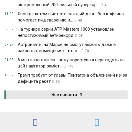
экстремальный 700-сильный суперкар...
4
Японцы летом пьют это каждый день: без кофеина,
11:23
помогает пищеварению и...
48
На турнире серии ATP Masters 1000 установлен
09:32
непостижимый антирекорд
58
Астронавты на Марсе не смогут выжить даже в
07:27
закрытых помещениях: что в...
70
6 млн завантажень: чому користувачі переходять на
21:23
цей навігатор заміст...
148
Трамп требует от главы Пентагона объяснений из-за
19:32
дефицита ракет
95
Все новости