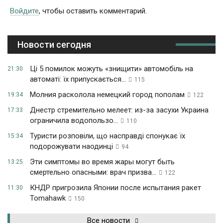
Войдите
, чтобы оставить комментарий.
Новости сегодня
Ці 5 помилок можуть «знищити» автомобіль на
21:30
автоматі: їх припускається...
115
Молния расколола немецкий город пополам
19:34
122
Днестр стремительно мелеет: из-за засухи Украина
17:33
ограничила водопользо...
110
Туристи розповіли, що насправді спонукає їх
15:34
подорожувати наодинці
94
Эти симптомы во время жары могут быть
13:25
смертельно опасными: врач призва...
122
КНДР пригрозила Японии после испытания ракет
11:30
Tomahawk
150
Все новости