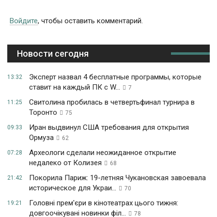
Войдите
, чтобы оставить комментарий.
Новости сегодня
Эксперт назвал 4 бесплатные программы, которые
13:32
ставит на каждый ПК с W...
7
Свитолина пробилась в четвертьфинал турнира в
11:25
Торонто
75
Иран выдвинул США требования для открытия
09:33
Ормуза
62
Археологи сделали неожиданное открытие
07:28
недалеко от Колизея
68
Покорила Париж: 19-летняя Чукановская завоевала
21:42
историческое для Украи...
70
Головні прем'єри в кінотеатрах цього тижня:
19:21
довгоочікувані новинки філ...
78