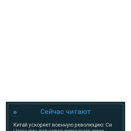
Сейчас читают
Китай ускоряет военную революцию: Си
Цзиньпин дал новое поручение арми...