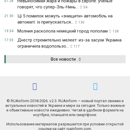
Невыносимая жара и пожары в Европе: ученые
07:28
говорят, что супер-Эль-Нинь...
54
Ці 5 помилок можуть «знищити» автомобіль на
21:30
автоматі: їх припускається...
136
Молния расколола немецкий город пополам
19:34
138
Днестр стремительно мелеет: из-за засухи Украина
17:33
ограничила водопользо...
117
Все новости
© RUAinform 2018-2026. v.2.3. RUAinform — новый портал свежих и
актуальных новостей в Украине и мире за сегодня. Только важные
и объективные новости ежедневно. Читай в удобном формате на
ноутбуке, планшете или смартфоне.
Использование материалов разрешается при условии открытой
ссылки на сайт ruainform.com.