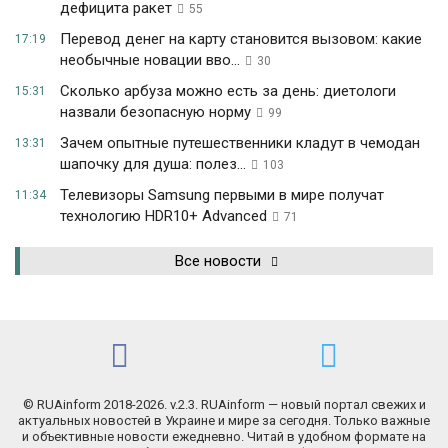
дефицита ракет
55
Перевод денег на карту становится вызовом: какие
17:19
необычные новации вво...
30
Сколько арбуза можно есть за день: диетологи
15:31
назвали безопасную норму
99
Зачем опытные путешественники кладут в чемодан
13:31
шапочку для душа: полез...
103
Телевизоры Samsung первыми в мире получат
11:34
технологию HDR10+ Advanced
71
Все новости
© RUAinform 2018-2026. v.2.3. RUAinform — новый портал свежих и
актуальных новостей в Украине и мире за сегодня. Только важные
и объективные новости ежедневно. Читай в удобном формате на